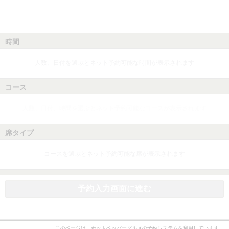
時間
人数、日付を選ぶとネット予約可能な時間が表示されます
コース
人数、日付、時間を選ぶとネット予約可能なコースが表示されます
席タイプ
コースを選ぶとネット予約可能な席が表示されます
予約入力画面に進む
このページは、ホットペッパーグルメの予約システムを利用しています。