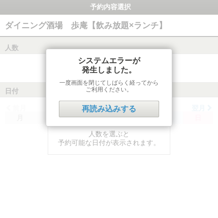
予約内容選択
ダイニング酒場 歩庵【飲み放題×ランチ】
人数
システムエラーが
発生しました。
一度画面を閉じてしばらく経ってから
ご利用ください。
日付
前月
翌月
再読み込みする
月
火
水
木
金
土
日
人数を選ぶと
予約可能な日付が表示されます。