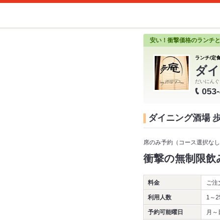
安い！衝撃価格のランチ
ランチ/定食
ダイ
だいにんぐ
053
ダイニング酒場 
席のみ予約（コース選択なし
衝撃の無制限飲み
料金
ご注
利用人数
1～2
予約可能曜日
月～