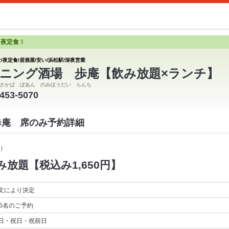
と夜定食！
/夜定食/居酒屋/安い/浜松駅/深夜営業
ニング酒場 歩庵【飲み放題×ランチ】
さかば ぽあん のみほうだい らんち
-453-5070
歩庵 席のみ予約詳細
）
放題【税込み1,650円】
文により決定
5名
のご予約
日・祝日・祝前日