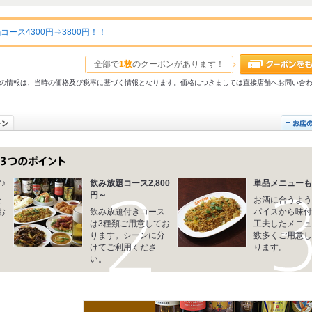
ース4300円⇒3800円！！
全部で
1枚
のクーポンがあります！
31以前の情報は、当時の価格及び税率に基づく情報となります。価格につきましては直接店舗へお問い合
♪
飲み放題コース2,800
単品メニューも
円～
会
お酒に合うよう
お
飲み放題付きコース
パイスから味付
さ
は3種類ご用意してお
工夫したメニュ
ります。シーンに分
数多くご用意し
けてご利用くださ
ります。
い。