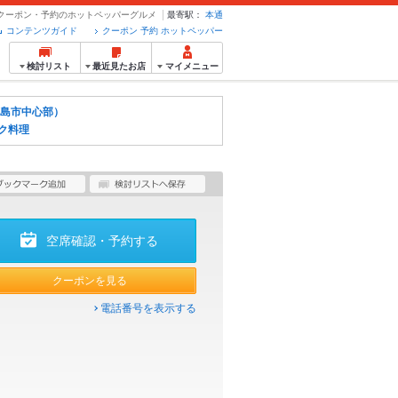
- クーポン・予約のホットペッパーグルメ
最寄駅：
本通
コンテンツガイド
クーポン 予約 ホットペッパー
検討リスト
最近見たお店
マイメニュー
島市中心部）
ク料理
空席確認・予約する
クーポンを見る
電話番号を表示する