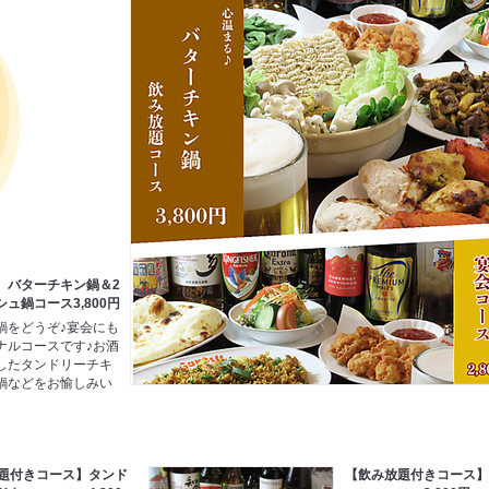
】バターチキン鍋＆2
ュ鍋コース3,800円
鍋をどうぞ♪宴会にも
ナルコースです♪お酒
したタンドリーチキ
鍋などをお愉しみい
題付きコース】タンド
【飲み放題付きコース