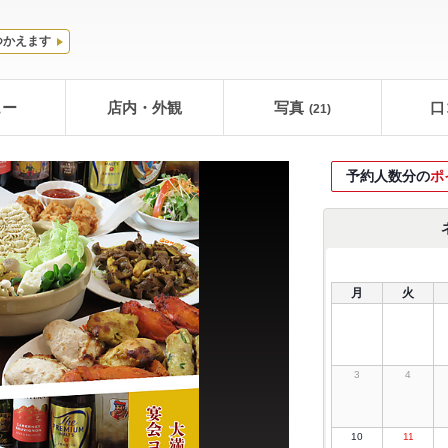
つかえます
ュー
店内・外観
写真
口
(21)
予約人数分の
ポ
月
火
3
4
10
11