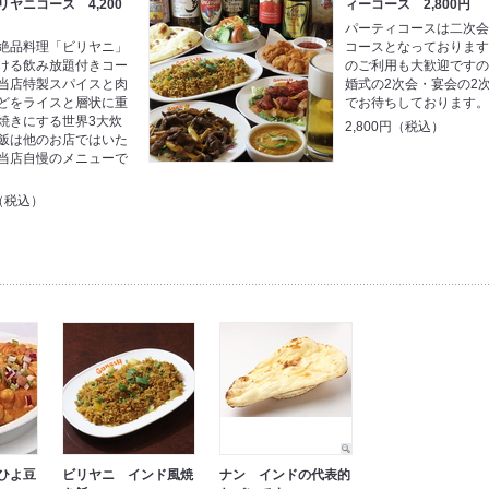
ヤニコース 4,200
ィーコース 2,800円
パーティコースは二次
絶品料理「ビリヤニ」
コースとなっておりま
ける飲み放題付きコー
のご利用も大歓迎です
当店特製スパイスと肉
婚式の2次会・宴会の2
どをライスと層状に重
でお待ちしております
焼きにする世界3大炊
2,800円（税込）
飯は他のお店ではいた
当店自慢のメニューで
円（税込）
ひよ豆
ビリヤニ インド風焼
ナン インドの代表的