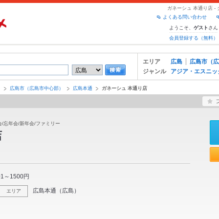
ガネーシュ 本通り店 
よくある問い合わせ
ようこそ、
さん
ゲスト
会員登録する（無料）
エリア
広島
広島市（広
ジャンル
アジア・エスニッ
島
広島市（広島市中心部）
広島本通
ガネーシュ 本通り店
会/忘年会/新年会/ファミリー
店
01～1500円
広島本通
（
広島
）
エリア