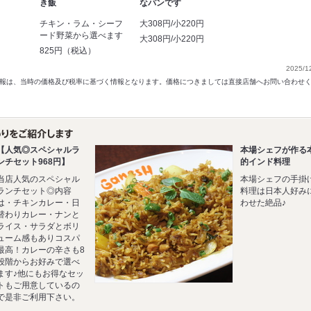
き飯
なパンです
チキン・ラム・シーフ
大308円/小220円
ード野菜から選べます
大308円/小220円
825円（税込）
2025/1
以前の情報は、当時の価格及び税率に基づく情報となります。価格につきましては直接店舗へお問い合わせ
【人気◎スペシャルラ
本場シェフが作る
ンチセット968円】
的インド料理
当店人気のスペシャル
本場シェフの手掛
ランチセット◎内容
料理は日本人好み
は・チキンカレー・日
わせた絶品♪
替わりカレー・ナンと
ライス・サラダとボリ
ューム感もありコスパ
最高！カレーの辛さも8
段階からお好みで選べ
ます♪他にもお得なセッ
トもご用意しているの
で是非ご利用下さい。