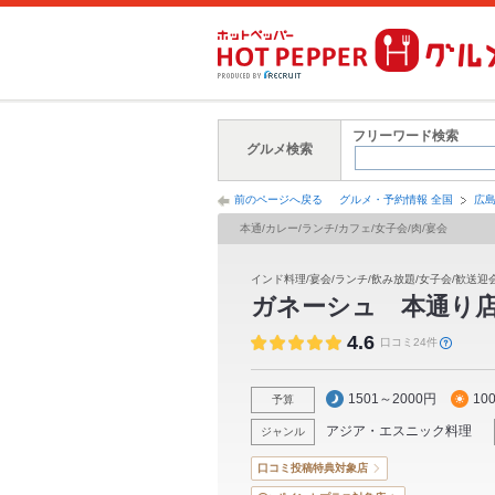
フリーワード検索
グルメ検索
前のページへ戻る
グルメ・予約情報 全国
広
本通/カレー/ランチ/カフェ/女子会/肉/宴会
インド料理/宴会/ランチ/飲み放題/女子会/歓送迎
ガネーシュ 本通り
4.6
口コミ24件
1501～2000円
10
予算
アジア・エスニック料理
ジャンル
口コミ投稿特典対象店