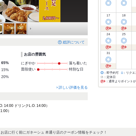
◎
◎
17
18
◎
◎
24
25
◎
◎
総評について
31
お店の雰囲気
◎
65%
にぎやか
落ち着いた
普段使い
特別な日
15%
◎
：即予約可
□
：リクエ
20%
休
：定休日
：通常よりポイントが
詳しい評価を見る
14:00 ドリンクL.O. 14:00）
21:00）
お店に行く前にガネーシュ 本通り店のクーポン情報をチェック！