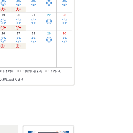
◎
◎
◎
◎
◎
19
20
21
22
23
◎
◎
◎
◎
◎
26
27
28
29
30
◎
◎
◎
◎
◎
スト予約可
TEL
：要問い合わせ
×
：予約不可
お得にたまります