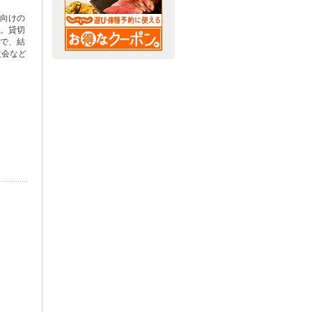
会向けの
す。貸切
ので、結
次会など
。