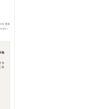
2/03 更新
ください。
本格
ける
に合