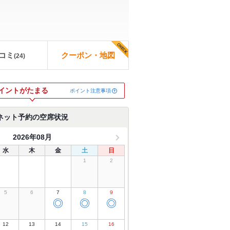
コミ
クーポン・地図
(
24
)
イントがたまる
ポイント注意事項
ネット予約の空席状況
2026年08月
水
木
金
土
日
1
2
5
6
7
8
9
◎
◎
◎
12
13
14
15
16