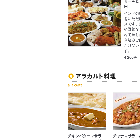
リー＆ビリ
円
インドの
をいただ
スです。
や野菜な
ねて蒸し
き込みご
だけない
す。
4,200
チキンバターマサラ
チャナマサラ 