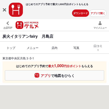
はじめてのアプリ予約で最大
1,000円分ポイントもらえる
ダウンロード
アプリで開く
お店TOP
マイメニュー
炭火イタリアンfairy 月島店
口コミ
トップ
メニュー
店内
写真
9
東京都中央区月島３-3-1
1,000
はじめてのアプリ予約で
最大
円分ポイント
もらえる
アプリ
で地図をひらく