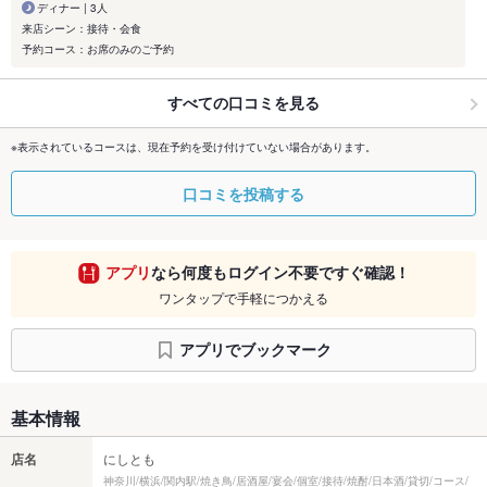
ディナー | 3人
来店シーン：接待・会食
予約コース：お席のみのご予約
すべての口コミを見る
※表示されているコースは、現在予約を受け付けていない場合があります。
口コミを投稿する
アプリ
なら何度もログイン不要ですぐ確認！
ワンタップで手軽につかえる
アプリでブックマーク
基本情報
店名
にしとも
神奈川/横浜/関内駅/焼き鳥/居酒屋/宴会/個室/接待/焼酎/日本酒/貸切/コース/