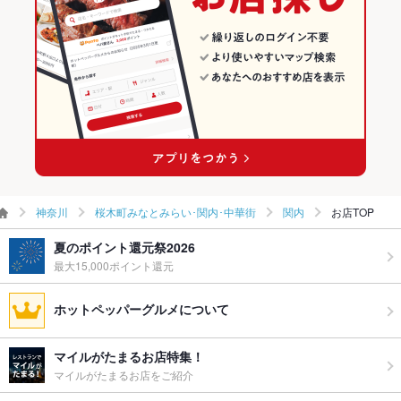
ウェディン
－
グパーティ
関内のグルメランキング
ー二次会
関内の和食ランキング
備考
－
関内の焼き鳥・鶏料理ランキング
神奈川
桜木町みなとみらい･関内･中華街
関内
お店TOP
夏のポイント還元祭2026
最大15,000ポイント還元
ホットペッパーグルメについて
マイルがたまるお店特集！
マイルがたまるお店をご紹介