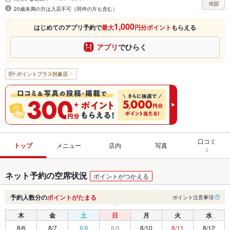
20歳未満の方は入店不可（同伴の方も含む）
1,000
はじめてのアプリ予約で
最大
円分ポイント
もらえる
アプリ
でひらく
ポイントプラス
対象店
口コミ
トップ
メニュー
店内
写真
3
ネット予約の空席状況
ポイントがつかえる
予約人数分の
ポイントがたまる
ポイント注意事項
木
金
土
日
月
火
水
8/6
8/7
8/8
8/9
8/10
8/11
8/12