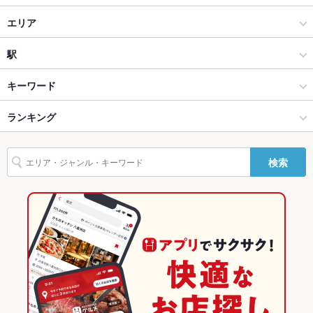
貸切
貸切不可
和食
エリア
設備
焼き鳥・鶏料理
関内
駅
Wi-Fi
あり
桜木町みなとみらい･関内･中華街 × 和食
関内 × 和食
関内駅
キーワード
バリアフリ
なし
ー
桜木町みなとみらい･関内･中華街 × 焼き鳥・鶏料理
関内 × 焼き鳥・鶏料理
日本大通り駅
ランキング
手羽先
からあげ
魚料理
おでん
レバー
つくね
駐車場
なし
関内駅 × 和食
神奈川
神奈川のグルメランキング
その他設備
－
検索
関内駅 × 焼き鳥・鶏料理
神奈川 × 和食
神奈川の和食ランキング
その他
飲み放題
なし
神奈川 × 焼き鳥・鶏料理
神奈川の焼き鳥・鶏料理ランキング
食べ放題
なし
桜木町みなとみらい･関内･中華街のグルメランキング
お酒
焼酎充実、日本酒充実
桜木町みなとみらい･関内･中華街の和食ランキング
お子様連れ
お子様連れOK
桜木町みなとみらい･関内･中華街の焼き鳥・鶏料理ランキング