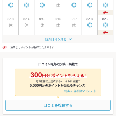
休
◎
◎
◎
◎
◎
◎
8/13
8/14
8/15
8/16
8/17
8/18
8/19
休
休
休
休
休
◎
◎
8/20
8/21
8/22
8/23
8/24
8/25
8/26
他の日付を見る
休
休
◎
◎
◎
◎
◎
：通常よりポイントがお得にたまります
8/27
8/28
8/29
8/30
8/31
9/1
9/2
口コミ&写真の投稿・掲載で
休
休
◎
◎
◎
◎
◎
9/3
9/4
9/5
9/6
9/7
9/8
9/9
休
休
◎
◎
◎
◎
◎
口コミを投稿する