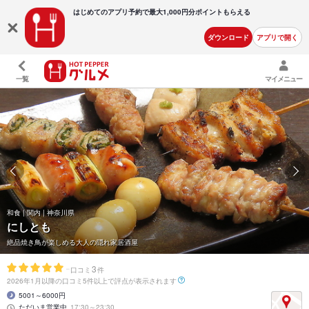
はじめてのアプリ予約で最大
1,000円分ポイントもらえる
ダウンロード
アプリで開く
一覧
マイメニュー
和食 | 関内 | 神奈川県
にしとも
絶品焼き鳥が楽しめる大人の隠れ家居酒屋
-
3
口コミ
件
2026年1月以降の口コミ5件以上で評点が表示されます
5001～6000円
ただいま営業中
17:30～23:30