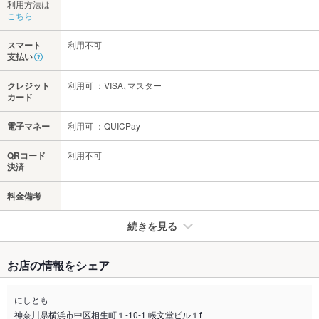
利用方法は
こちら
スマート
利用不可
支払い
クレジット
利用可 ：VISA､マスター
カード
電子マネー
利用可 ：QUICPay
QRコード
利用不可
決済
料金備考
－
続きを見る
たばこ
お店の情報をシェア
禁煙・喫煙
全席喫煙可
※喫煙の場合、加熱式たばこ限定です。
にしとも
神奈川県横浜市中区相生町１-10-1 帳文堂ビル１f
喫煙専用室
なし