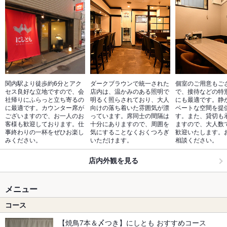
関内駅より徒歩約6分とアク
ダークブラウンで統一された
個室のご用意もご
セス良好な立地ですので、会
店内は、温かみのある照明で
で、接待などの特
社帰りにふらっと立ち寄るの
明るく照らされており、大人
にも最適です。静
に最適です。カウンター席が
向けの落ち着いた雰囲気が漂
ベートな空間を提
ございますので、お一人のお
っています。席同士の間隔は
す。また、貸切も
客様も歓迎しております。仕
十分にありますので、周囲を
ますので、大人数
事終わりの一杯をぜひお楽し
気にすることなくおくつろぎ
歓迎いたします。
みください。
いただけます。
相談ください。
店内外観を見る
メニュー
コース
【焼鳥7本＆〆つき】にしとも おすすめコース