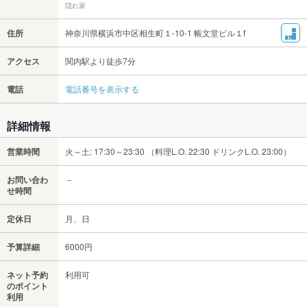
隠れ家
住所
神奈川県横浜市中区相生町１-10-1 帳文堂ビル１f
アクセス
関内駅より徒歩7分
電話
電話番号を表示する
詳細情報
営業時間
火～土: 17:30～23:30 （料理L.O. 22:30 ドリンクL.O. 23:00）
お問い合わ
－
せ時間
定休日
月、日
予算詳細
6000円
ネット予約
利用可
のポイント
利用