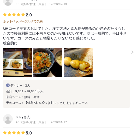
30代後半/女性・来店日：2026/02/13
2.0
ホットペッパーグルメで予約
QRコード注文のお店でした。注文方法と飲み物が来るのが遅過ぎたりもし
たので接待利用には不向きなのかも知れないです。味は一般的で、串は小さ
いです。コースのみだと物足りたりないなと感じました。
総合的に…
ディナー | 2人
会計：9,001～10,000円/人
来店シーン：接待・会食
予約コース：【焼鳥7本＆〆つき】にしとも おすすめコース
suzyさん
40代前半/男性・来店日：2026/01/17
5.0