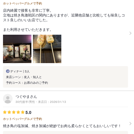
ホットペッパーグルメで予約
店内綺麗で接客も非常に丁寧。
立地は焼き鳥激戦区の関内にありますが、近隣他店舗と比較しても味良しコ
スト良しのいいお店でした。
また利用させていただきます。
ディナー | 3人
来店シーン：友人・知人と
予約コース：お席のみのご予約
つぐやまさん
30代後半/男性・来店日：2026/01/13
5.0
ホットペッパーグルメで予約
焼き鳥の塩加減、焼き加減が絶妙でお肉も柔らかくとてもおいしいです！