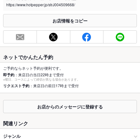
https://www.hotpepper.jp/strJ004509668/
※2020年4月1日～受動喫煙対策に関する法律が施行されています。正しい情報はお店へお問い
合わせください。
お店情報をコピー
お席
総席数
20席
最大宴会収
25人
容人数
ネットでかんたん予約
個室
あり
ご予約ならネット予約が便利です。
即予約
：来店日の当日22時まで受付
※曜日、コースによって締切が異なる場合があります。
座敷
なし
リクエスト予約
：来店日の前日17時まで受付
掘りごたつ
なし
カウンター
あり
お店からのメッセージに登録する
ソファー
なし
関連リンク
テラス席
なし
ジャンル