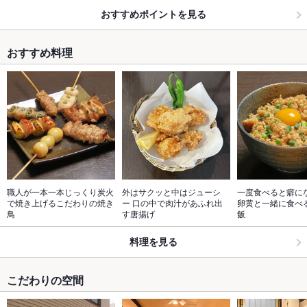
おすすめポイントを見る
おすすめ料理
職人が一本一本じっくり炭火
外はサクッと中はジューシ
一度食べると癖にな
で焼き上げるこだわりの焼き
ー 口の中で肉汁があふれ出
卵黄と一緒に食べ
鳥
す唐揚げ
飯
料理を見る
こだわりの空間