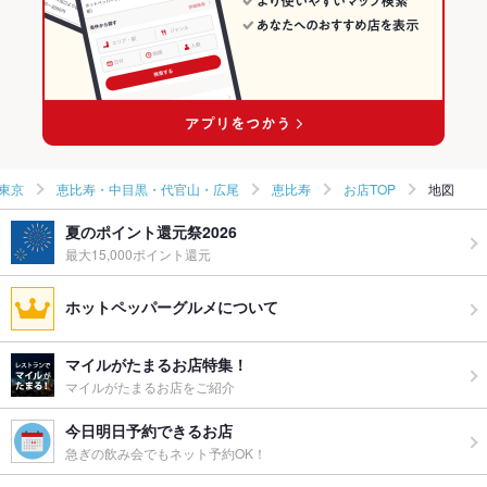
東京
恵比寿・中目黒・代官山・広尾
恵比寿
お店TOP
地図
夏のポイント還元祭2026
最大15,000ポイント還元
ホットペッパーグルメについて
マイルがたまるお店特集！
マイルがたまるお店をご紹介
今日明日予約できるお店
急ぎの飲み会でもネット予約OK！