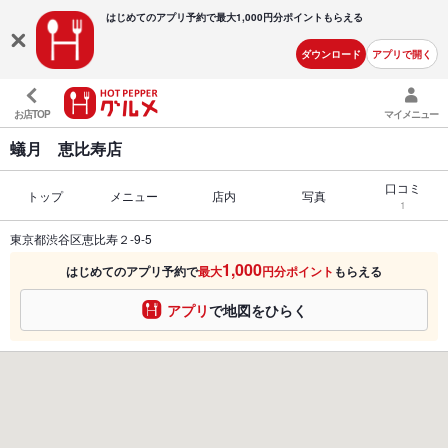
はじめてのアプリ予約で最大
1,000円分ポイントもらえる
ダウンロード
アプリで開く
お店TOP
マイメニュー
蟻月 恵比寿店
口コミ
トップ
メニュー
店内
写真
1
東京都渋谷区恵比寿２-9-5
1,000
はじめてのアプリ予約で
最大
円分ポイント
もらえる
アプリ
で地図をひらく