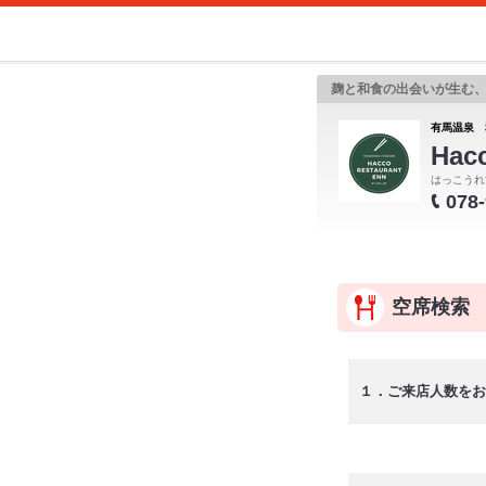
麹と和食の出会いが生む
有馬温泉
Hacc
はっこうれ
078
空席検索
１．ご来店人数をお