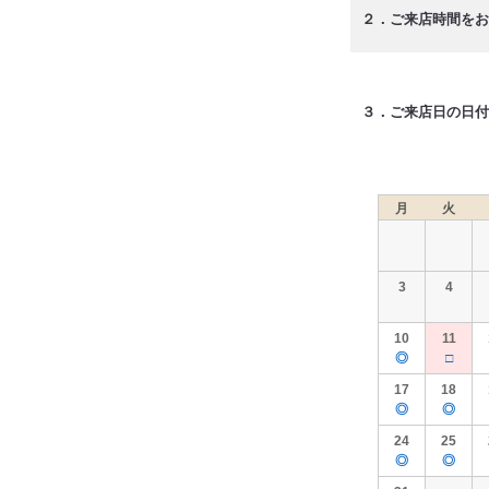
２．ご来店時間をお
３．ご来店日の日付
月
火
3
4
10
11
◎
□
17
18
◎
◎
24
25
◎
◎