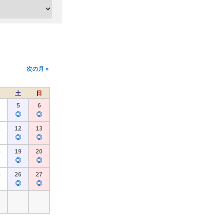
次の月 »
土
日
5
6
◎
◎
1
12
13
◎
◎
8
19
20
◎
◎
5
26
27
◎
◎