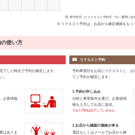
◎
即予約可
□
リクエスト予約可
TEL
要問い合
※ リクエスト予約は、お店から確定連絡をもっ
約の使い方
リクエスト予約
完了した時点で予約が確定します。
予約希望日をお店にリクエストし、お
い。
てご予約が確定します。
1.予約の申し込み
、お客情報
日時と希望条件を選び、お客様情
報を入力してお店に送信。
※まだ予約は完了していません。
2.お店から確認の連絡が来る
要はありま
電話もしくはメールでお店から確