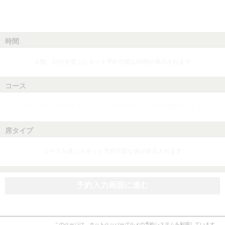
時間
人数、日付を選ぶとネット予約可能な時間が表示されます
コース
人数、日付、時間を選ぶとネット予約可能なコースが表示されます
席タイプ
コースを選ぶとネット予約可能な席が表示されます
予約入力画面に進む
このページは、ホットペッパーグルメの予約システムを利用しています。