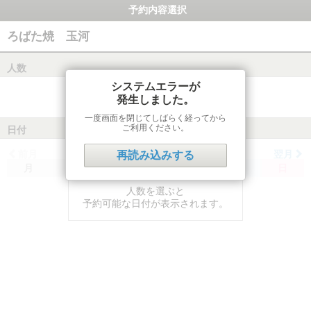
予約内容選択
ろばた焼 玉河
人数
システムエラーが
発生しました。
一度画面を閉じてしばらく経ってから
ご利用ください。
日付
前月
翌月
再読み込みする
月
火
水
木
金
土
日
人数を選ぶと
予約可能な日付が表示されます。