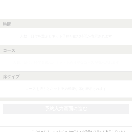
時間
人数、日付を選ぶとネット予約可能な時間が表示されます
コース
人数、日付、時間を選ぶとネット予約可能なコースが表示されます
席タイプ
コースを選ぶとネット予約可能な席が表示されます
予約入力画面に進む
このページは、ホットペッパーグルメの予約システムを利用しています。