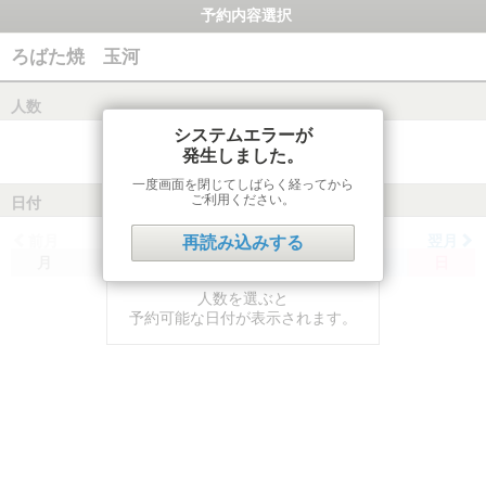
予約内容選択
ろばた焼 玉河
人数
システムエラーが
発生しました。
一度画面を閉じてしばらく経ってから
ご利用ください。
日付
前月
翌月
再読み込みする
月
火
水
木
金
土
日
人数を選ぶと
予約可能な日付が表示されます。