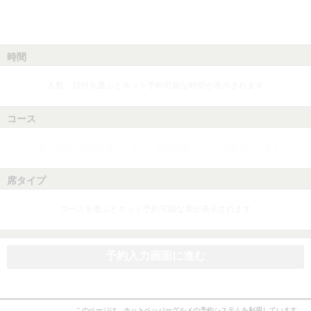
時間
人数、日付を選ぶとネット予約可能な時間が表示されます
コース
人数、日付、時間を選ぶとネット予約可能なコースが表示されます
席タイプ
コースを選ぶとネット予約可能な席が表示されます
予約入力画面に進む
このページは、ホットペッパーグルメの予約システムを利用しています。