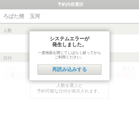
予約内容選択
ろばた焼 玉河
人数
システムエラーが
発生しました。
一度画面を閉じてしばらく経ってから
ご利用ください。
日付
前月
翌月
再読み込みする
月
火
水
木
金
土
日
人数を選ぶと
予約可能な日付が表示されます。