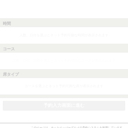
時間
人数、日付を選ぶとネット予約可能な時間が表示されます
コース
人数、日付、時間を選ぶとネット予約可能なコースが表示されます
席タイプ
コースを選ぶとネット予約可能な席が表示されます
予約入力画面に進む
このページは、ホットペッパーグルメの予約システムを利用しています。