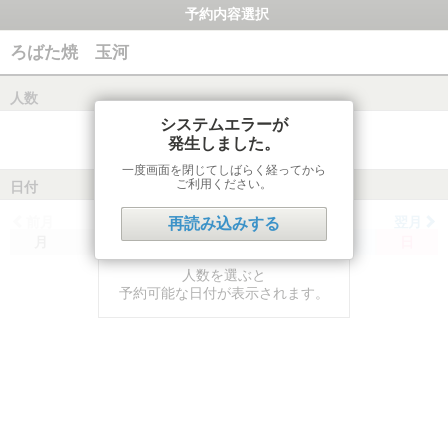
予約内容選択
ろばた焼 玉河
人数
システムエラーが
発生しました。
一度画面を閉じてしばらく経ってから
ご利用ください。
日付
前月
翌月
再読み込みする
月
火
水
木
金
土
日
人数を選ぶと
予約可能な日付が表示されます。