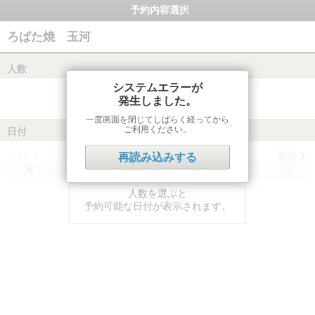
予約内容選択
ろばた焼 玉河
人数
システムエラーが
発生しました。
一度画面を閉じてしばらく経ってから
ご利用ください。
日付
前月
翌月
再読み込みする
月
火
水
木
金
土
日
人数を選ぶと
予約可能な日付が表示されます。