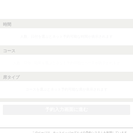
時間
人数、日付を選ぶとネット予約可能な時間が表示されます
コース
人数、日付、時間を選ぶとネット予約可能なコースが表示されます
席タイプ
コースを選ぶとネット予約可能な席が表示されます
予約入力画面に進む
このページは、ホットペッパーグルメの予約システムを利用しています。