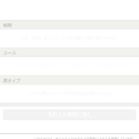
時間
人数、日付を選ぶとネット予約可能な時間が表示されます
コース
人数、日付、時間を選ぶとネット予約可能なコースが表示されます
席タイプ
コースを選ぶとネット予約可能な席が表示されます
予約入力画面に進む
このページは、ホットペッパーグルメの予約システムを利用しています。