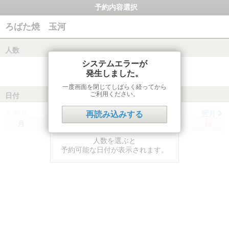
予約内容選択
ろばた焼 玉河
人数
システムエラーが
発生しました。
一度画面を閉じてしばらく経ってから
ご利用ください。
日付
前月
翌月
再読み込みする
月
火
水
木
金
土
日
人数を選ぶと
予約可能な日付が表示されます。