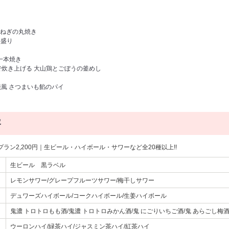
ねぎの丸焼き
盛り
一本焼き
炊き上げる 大山鶏とごぼうの釜めし
川焼風 さつまいも餡のパイ
容
ラン2,200円｜生ビール・ハイボール・サワーなど全20種以上!!
生ビール 黒ラベル
レモンサワー/グレープフルーツサワー/梅干しサワー
デュワーズハイボール/コークハイボール/生姜ハイボール
鬼濃 トロトロもも酒/鬼濃 トロトロみかん酒/鬼 にごりいちご酒/鬼 あらごし梅
ウーロンハイ/緑茶ハイ/ジャスミン茶ハイ/紅茶ハイ