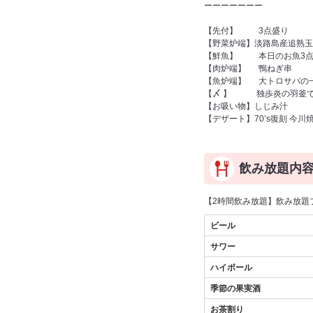
ーーーーーーー
【先付】 3点盛り
【野菜炉端】淡路島産追熟玉
【鮮魚】 本日のお魚3点
【肉炉端】 鴨ねぎ串
【魚炉端】 大トロサバの
【〆 】 独歩炎の羽釜で
【お吸い物】しじみ汁
【デザート】70’s復刻 今
飲み放題内
【2時間飲み放題】飲み放題プ
ビール
サワー
ハイボール
季節の果実酒
お茶割り