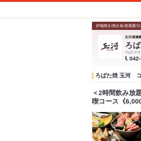
炉端焼き/焼き魚/居酒屋/日
立川/居酒屋
ろば
ろばたやき
042
ろばた焼 玉河 
＜2時間飲み放
喫コース《6,00