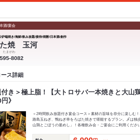
本酒/宴会
/炉端焼き/海鮮/飲み放題/接待/焼酎/日本酒/創作
た焼 玉河
 たまがわ
-595-8082
コース詳細
題付き＞極上脂！【大トロサバ一本焼きと大山
0円》
＜2時間飲み放題付き宴会コース＞素材の旨味を存分に楽しむ
路島玉ねぎ、鴨ねぎ串をろばた焼きで堪能するプラン。〆は独
山鶏とごぼうの釜めし」！各種飲み会・ご宴会にご利用くださ