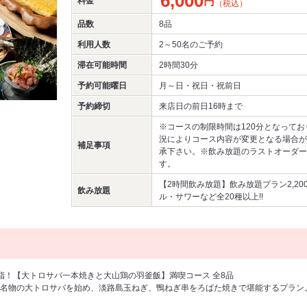
6,000
円
料金
（税込）
品数
8品
利用人数
2～50名
のご予約
滞在可能時間
2時間30分
予約可能曜日
月～日・祝日・祝前日
予約締切
来店日の前日16時まで
※コースの制限時間は120分となって
況によりコース内容が変更となる場合が
補足事項
承下さい。※飲み放題のラストオーダー
す。
【2時間飲み放題】飲み放題プラン2,2
飲み放題
ル・サワーなど全20種以上!!
脂！【大トロサバ一本焼きと大山鶏の羽釜飯】満喫コース 全8品
名物の大トロサバを始め、淡路島玉ねぎ、鴨ねぎ串をろばた焼きで堪能するプラン