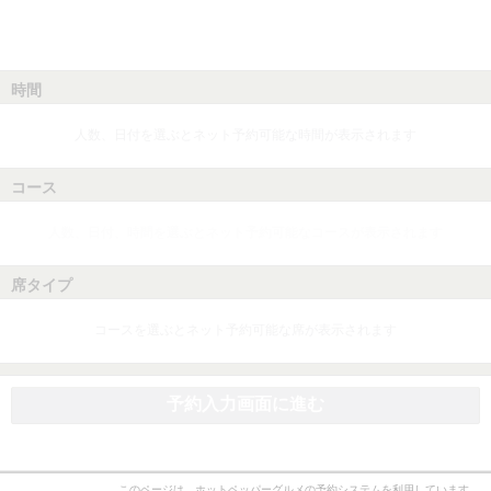
時間
人数、日付を選ぶとネット予約可能な時間が表示されます
コース
人数、日付、時間を選ぶとネット予約可能なコースが表示されます
席タイプ
コースを選ぶとネット予約可能な席が表示されます
予約入力画面に進む
このページは、ホットペッパーグルメの予約システムを利用しています。