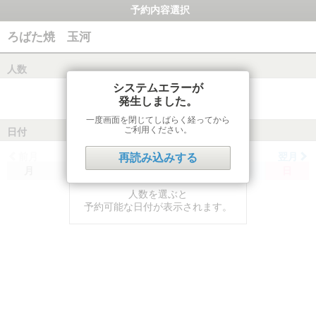
予約内容選択
ろばた焼 玉河
人数
システムエラーが
発生しました。
一度画面を閉じてしばらく経ってから
ご利用ください。
日付
前月
翌月
再読み込みする
月
火
水
木
金
土
日
人数を選ぶと
予約可能な日付が表示されます。