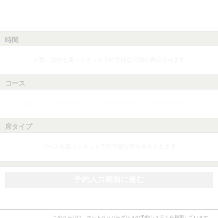
時間
人数、日付を選ぶとネット予約可能な時間が表示されます
コース
人数、日付、時間を選ぶとネット予約可能なコースが表示されます
席タイプ
コースを選ぶとネット予約可能な席が表示されます
予約入力画面に進む
このページは、ホットペッパーグルメの予約システムを利用しています。