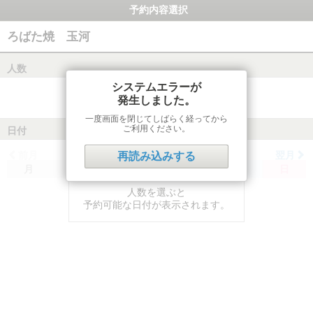
予約内容選択
ろばた焼 玉河
人数
システムエラーが
発生しました。
一度画面を閉じてしばらく経ってから
ご利用ください。
日付
前月
翌月
再読み込みする
月
火
水
木
金
土
日
人数を選ぶと
予約可能な日付が表示されます。