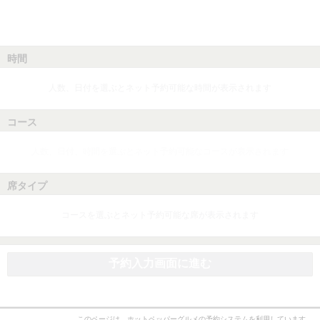
時間
人数、日付を選ぶとネット予約可能な時間が表示されます
コース
人数、日付、時間を選ぶとネット予約可能なコースが表示されます
席タイプ
コースを選ぶとネット予約可能な席が表示されます
予約入力画面に進む
このページは、ホットペッパーグルメの予約システムを利用しています。