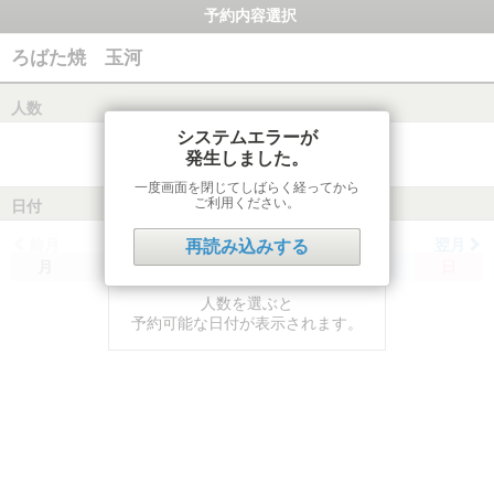
予約内容選択
ろばた焼 玉河
人数
システムエラーが
発生しました。
一度画面を閉じてしばらく経ってから
ご利用ください。
日付
前月
翌月
再読み込みする
月
火
水
木
金
土
日
人数を選ぶと
予約可能な日付が表示されます。