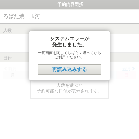
予約内容選択
ろばた焼 玉河
人数
システムエラーが
発生しました。
一度画面を閉じてしばらく経ってから
ご利用ください。
日付
前月
翌月
再読み込みする
月
火
水
木
金
土
日
人数を選ぶと
予約可能な日付が表示されます。