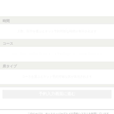
時間
人数、日付を選ぶとネット予約可能な時間が表示されます
コース
人数、日付、時間を選ぶとネット予約可能なコースが表示されます
席タイプ
コースを選ぶとネット予約可能な席が表示されます
予約入力画面に進む
このページは、ホットペッパーグルメの予約システムを利用しています。