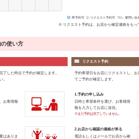
◎
即予約可
□
リクエスト予約可
TEL
要問い合
※ リクエスト予約は、お店から確定連絡をもっ
約の使い方
リクエスト予約
完了した時点で予約が確定します。
予約希望日をお店にリクエストし、お
い。
てご予約が確定します。
1.予約の申し込み
、お客情報
日時と希望条件を選び、お客様情
報を入力してお店に送信。
※まだ予約は完了していません。
2.お店から確認の連絡が来る
要はありま
電話もしくはメールでお店から確