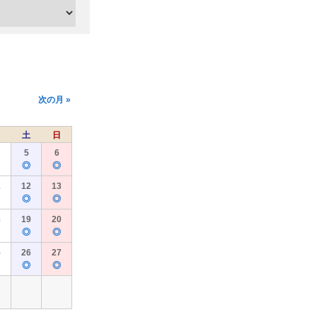
次の月 »
土
日
5
6
◎
◎
1
12
13
◎
◎
8
19
20
◎
◎
5
26
27
◎
◎