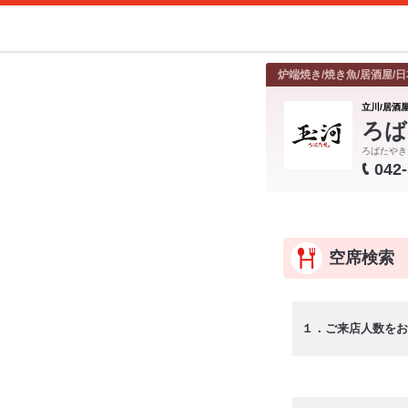
炉端焼き/焼き魚/居酒屋/日
立川/居酒屋
ろば
ろばたやき
042
空席検索
１．ご来店人数をお