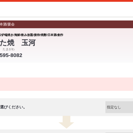
本酒/宴会
/炉端焼き/海鮮/飲み放題/接待/焼酎/日本酒/創作
た焼 玉河
 たまがわ
-595-8082
選びください。