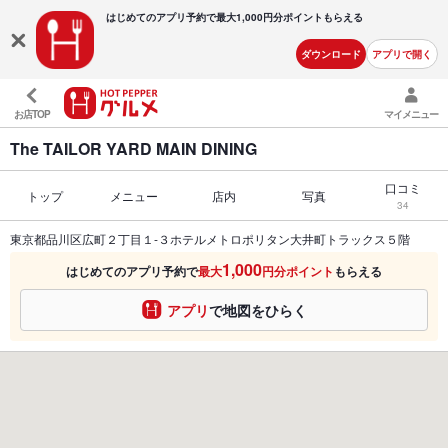
はじめてのアプリ予約で最大
1,000円分ポイントもらえる
ダウンロード
アプリで開く
お店TOP
マイメニュー
The TAILOR YARD MAIN DINING
口コミ
トップ
メニュー
店内
写真
34
東京都品川区広町２丁目１-３ホテルメトロポリタン大井町トラックス５階
1,000
はじめてのアプリ予約で
最大
円分ポイント
もらえる
アプリ
で地図をひらく