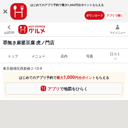
はじめてのアプリ予約で最大
1,000円分ポイントもらえる
ダウンロード
アプリで開く
お店TOP
マイメニュー
罪無き麻婆豆腐 虎ノ門店
口コミ
トップ
メニュー
店内
写真
10
東京都港区西新橋２-13-9
1,000
はじめてのアプリ予約で
最大
円分ポイント
もらえる
アプリ
で地図をひらく