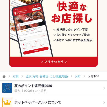
食べ放題
なし
日本料理・懐石・割烹
石川 × 居酒屋
片町のグルメランキング
お酒
日本酒充実
金沢(片町･香林坊･にし茶屋周辺) × 和食
石川 × 和風
片町の居酒屋ランキング
お子様連れ
お子様連れOK
金沢(片町･香林坊･にし茶屋周辺) × 日本料理・懐石・割烹
石川 × 和食
ウェディン
－
野町駅 × 和食
石川 × 日本料理・懐石・割烹
グパーティ
ー二次会
野町駅 × 日本料理・懐石・割烹
備考
－
石川
金沢(片町･香林坊･にし茶屋周辺)
片町
お店TOP
夏のポイント還元祭2026
最大15,000ポイント還元
ホットペッパーグルメについて