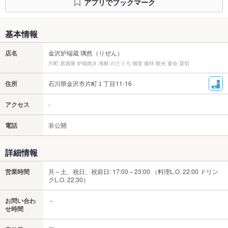
アプリでブックマーク
基本情報
店名
金沢炉端蔵 璃然（りぜん）
片町 居酒屋 炉端焼き 海鮮 のどぐろ 個室 接待 観光 宴会 貸切
住所
石川県金沢市片町１丁目11-16
アクセス
-
電話
非公開
詳細情報
営業時間
月～土、祝日、祝前日: 17:00～23:00 （料理L.O. 22:00 ドリン
クL.O. 22:30）
お問い合わ
－
せ時間