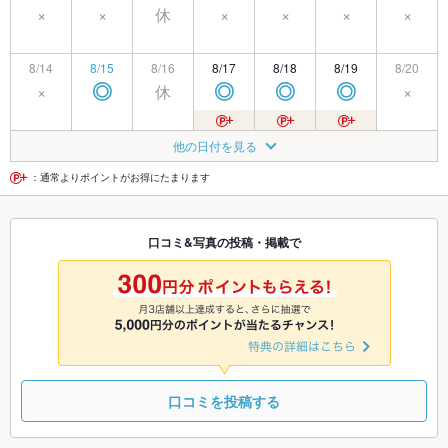
×
×
休
×
×
×
×
8/14
8/15
8/16
8/17
8/18
8/19
8/20
×
休
×
◎
◎
◎
◎
8/21
8/22
8/23
8/24
8/25
8/26
8/27
他の日付を見る
×
×
休
◎
◎
◎
◎
：通常よりポイントがお得にたまります
8/28
8/29
8/30
8/31
9/1
9/2
9/3
口コミ&写真の投稿・掲載で
休
◎
◎
◎
◎
◎
◎
9/4
9/5
9/6
9/7
9/8
9/9
9/10
休
◎
◎
◎
◎
◎
◎
口コミを投稿する