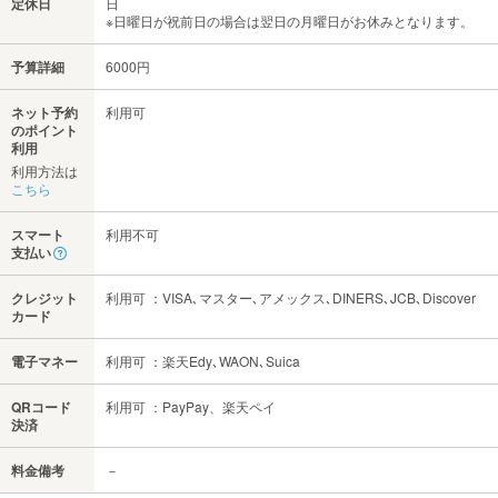
定休日
日
※日曜日が祝前日の場合は翌日の月曜日がお休みとなります。
予算詳細
6000円
ネット予約
利用可
のポイント
利用
利用方法は
こちら
スマート
利用不可
支払い
クレジット
利用可 ：VISA､マスター､アメックス､DINERS､JCB､Discover
カード
電子マネー
利用可 ：楽天Edy､WAON､Suica
QRコード
利用可 ：PayPay、楽天ペイ
決済
料金備考
－