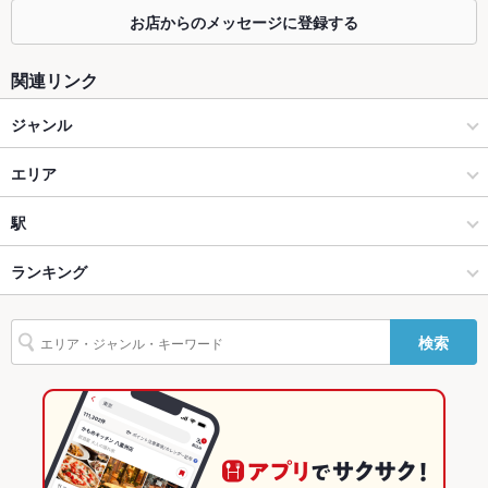
お店からのメッセージに登録する
カウンター
なし
ソファー
なし
関連リンク
テラス席
なし
ジャンル
貸切
貸切不可 ：お店までお問合せください。
居酒屋
エリア
設備
和風
片町
駅
Wi-Fi
なし
金沢(片町･香林坊･にし茶屋周辺) × 居酒屋
片町 × 居酒屋
野町駅
ランキング
バリアフリ
なし
ー
金沢(片町･香林坊･にし茶屋周辺) × 和風
片町 × 和風
石川のグルメランキング
検索
駐車場
なし ：近隣のパーキングをご利用ください。
野町駅 × 居酒屋
片町 × 和食
石川の居酒屋ランキング
その他設備
－
野町駅 × 和風
片町 × 日本料理・懐石・割烹
金沢(片町･香林坊･にし茶屋周辺)のグルメランキング
その他
和食
石川
金沢(片町･香林坊･にし茶屋周辺)の居酒屋ランキング
飲み放題
なし