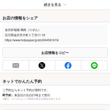
続きを見る
たばこ
お店の情報をシェア
禁煙・喫煙
全席喫煙可
金沢炉端蔵 璃然（りぜん）
喫煙専用室
なし
石川県金沢市片町１丁目11-16
https://www.hotpepper.jp/strJ004591619/
※2020年4月1日～受動喫煙対策に関する法律が施行されています。正しい情報はお店へお問い
合わせください。
お店情報をコピー
お席
総席数
59席
最大宴会収
59人
容人数
ネットでかんたん予約
個室
なし
ご予約ならネット予約が便利です。
即予約
：来店日の当日21時まで受付
座敷
なし
※曜日、コースによって締切が異なる場合があります。
掘りごたつ
なし