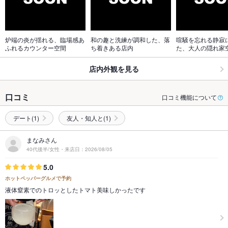
炉端の炎が揺れる、臨場感あ
和の趣と洗練が調和した、落
喧騒を忘れる静寂
ふれるカウンター空間
ち着きある店内
た、大人の隠れ家
店内外観を見る
口コミ
口コミ機能について
デート(1)
友人・知人と(1)
まなみさん
40代後半/女性・来店日：2026/08/05
5.0
ホットペッパーグルメで予約
液体窒素でのトロッとしたトマト美味しかったです