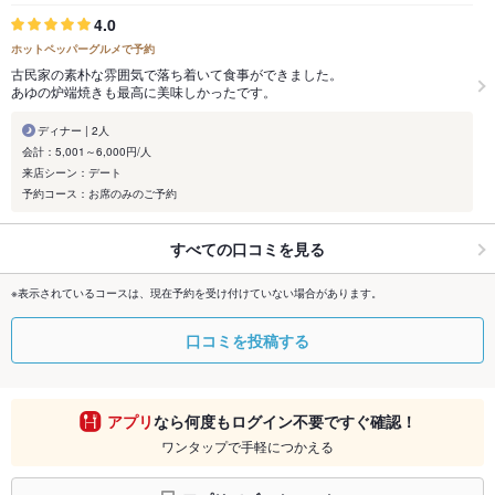
4.0
ホットペッパーグルメで予約
古民家の素朴な雰囲気で落ち着いて食事ができました。
あゆの炉端焼きも最高に美味しかったです。
ディナー | 2人
会計：5,001～6,000円/人
来店シーン：デート
予約コース：お席のみのご予約
すべての口コミを見る
※表示されているコースは、現在予約を受け付けていない場合があります。
口コミを投稿する
アプリ
なら何度もログイン不要ですぐ確認！
ワンタップで手軽につかえる