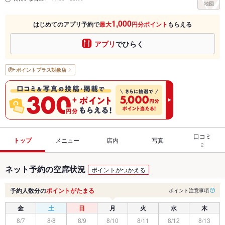
1,000
はじめてのアプリ予約で
最大
円分ポイント
もらえる
アプリ
でひらく
ポイントプラス
対象店
口コミ
トップ
メニュー
店内
写真
2
ネット予約の空席状況
ポイントがつかえる
予約人数分の
ポイントがたまる
ポイント注意事項
金
土
日
月
火
水
木
8/7
8/8
8/9
8/10
8/11
8/12
8/13