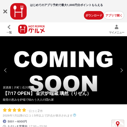
はじめてのアプリ予約で最大
1,000円分ポイントもらえる
ダウンロード
アプリで開く
一覧
マイメニュー
居酒屋 | 片町 | 石川県
【7/17 OPEN】
金沢炉端蔵 璃然（りぜん）
能登の恵みを炉端で味わう大人の隠れ家
-
2
口コミ
件
2026年1月以降の口コミ5件以上で評点が表示されます
5001～6000円
ただいま営業中
17:00～23:00