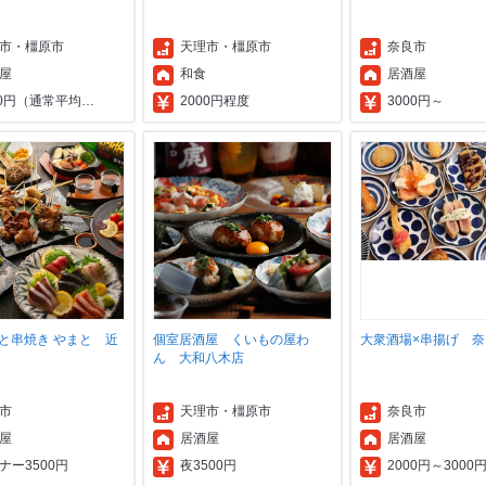
市・橿原市
天理市・橿原市
奈良市
屋
和食
居酒屋
00円（通常平均…
2000円程度
3000円～
と串焼き やまと 近
個室居酒屋 くいもの屋わ
大衆酒場×串揚げ 奈良
ん 大和八木店
市
天理市・橿原市
奈良市
屋
居酒屋
居酒屋
ナー3500円
夜3500円
2000円～3000