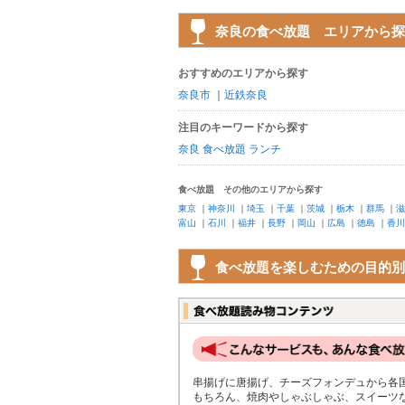
奈良の食べ放題 エリアから探
おすすめのエリアから探す
奈良市
｜
近鉄奈良
注目のキーワードから探す
奈良 食べ放題 ランチ
食べ放題 その他のエリアから探す
東京
｜
神奈川
｜
埼玉
｜
千葉
｜
茨城
｜
栃木
｜
群馬
｜
滋
富山
｜
石川
｜
福井
｜
長野
｜
岡山
｜
広島
｜
徳島
｜
香川
食べ放題を楽しむための目的別
串揚げに唐揚げ、チーズフォンデュから各
もちろん、焼肉やしゃぶしゃぶ、スイーツ