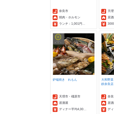
奈良市
天理
焼肉・ホルモン
居酒
ランチ：1,001円…
30
炉端焼き れもん
大和野菜
鉄奈良店
天理市・橿原市
奈良
居酒屋
居酒
ディナー平均4,00…
ディ