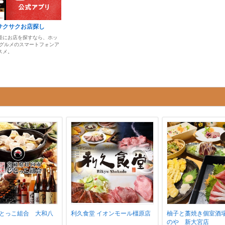
サクサクお店探し
軽にお店を探すなら、ホッ
 グルメのスマートフォンア
スメ。
とっこ組合 大和八
利久食堂 イオンモール橿原店
柚子と藁焼き個室酒
のや 新大宮店