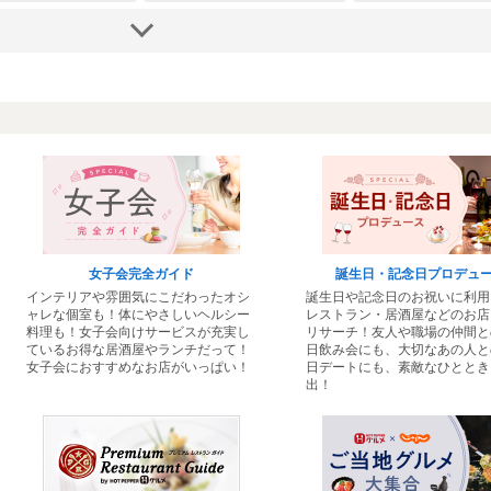
韓国料理 食べ放題
備長扇屋 斑鳩店
いざかや一心
近鉄奈良店
女子会完全ガイド
誕生日・記念日プロデュ
市
奈良県その他
大和郡山市・生
インテリアや雰囲気にこだわったオシ
誕生日や記念日のお祝いに利用
ャレな個室も！体にやさしいヘルシー
レストラン・居酒屋などのお店
・ホルモン
居酒屋
居酒屋
料理も！女子会向けサービスが充実し
リサーチ！友人や職場の仲間と
00円
2000円～3000円
3000円～4000
ているお得な居酒屋やランチだって！
日飲み会にも、大切なあの人と
女子会におすすめなお店がいっぱい！
日デートにも、素敵なひととき
出！