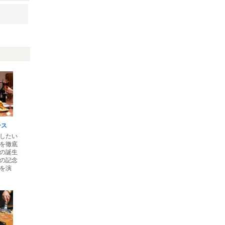
ース
駒市
したい
を徹底
の誕生
…
の記念
を演