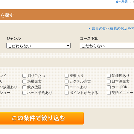
食べ放題
店を探す
奈良の食べ放題のお店を
ジャンル
コース予算
レイ
掘りごたつ
座敷あり
禁煙席あり
り
焼酎充実
カクテル充実
日本酒充実
べ放題あり
飲み放題
コースあり
カードOK
ショー
ネット予約あり
ポイントがたまる
英語メニュー