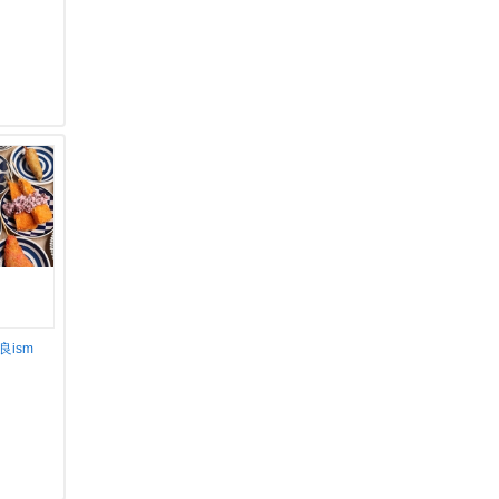
ism
円