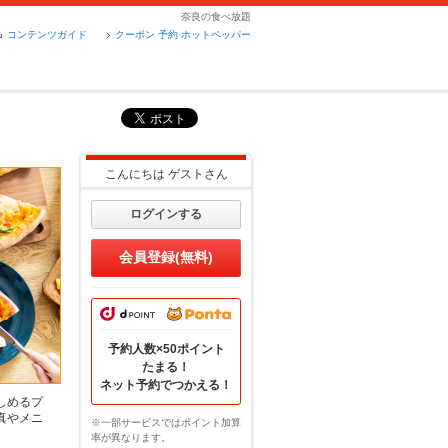
奈良の食べ放題
コンテンツガイド
クーポン 予約 ホットペッパー
こんにちは
ゲスト
さん
ログインする
会員登録(無料)
予約人数×50ポイント
たまる！
ネット予約でつかえる！
しめるプ
真やメニ
※一部サービスではポイント加算
率が異なります。