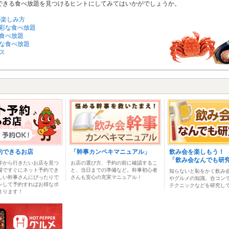
できる食べ放題を見つけるヒントにしてみてはいかがでしょうか。
の楽しみ方
彩な食べ放題
食べ放題
な食べ放題
ス
約できるお店
「幹事カンペキマニュアル」
飲み会を楽しもう！
「飲み会なんでも研
件から行きたいお店を見つ
お店の選び方、予約の前に確認するこ
場ですぐにネット予約でき
と、当日までの準備など。幹事初心者
知らないと恥をかく飲み
しい幹事さんにぴったりで
さんも安心の充実マニュアル！
やグルメの知識、合コン
ンして予約すればお得なポ
テクニックなどを研究し
まります！