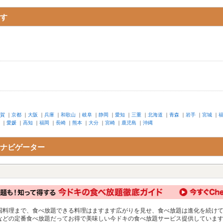
す
賀
｜
京都
｜
大阪
｜
兵庫
｜
和歌山
｜
岐阜
｜
静岡
｜
愛知
｜
三重
｜
北海道
｜
青森
｜
岩手
｜
宮城
｜
｜
愛媛
｜
高知
｜
福岡
｜
長崎
｜
熊本
｜
大分
｜
宮崎
｜
鹿児島
｜
沖縄
ナビゲーター
国料理まで、食べ放題できる料理はますます広がりを見せ、食べ放題は進化を続け
などの定番食べ放題だってお得で美味しい今ドキの食べ放題サービス提供していま