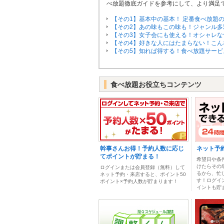
べ放題徹底ガイドを参考にして、より満足
【その1】基本中の基本！ 定番食べ放題
【その2】あの味もこの味も！ジャンル多
【その3】女子会にも使える！オシャレな
【その4】好きな人にはたまらない！こん
【その5】知れば得する！食べ放題サービ
食べ放題お役立ちコンテンツ
幹事さんお得！予約人数に応じ
ネット予
てポイントが貯まる！
希望日や条
けたらその
ログインまたは会員登録（無料）して
るから、忙
ネット予約・来店すると、ポイント50
す！ログイ
ポイント×予約人数が貯まります！
イントも貯