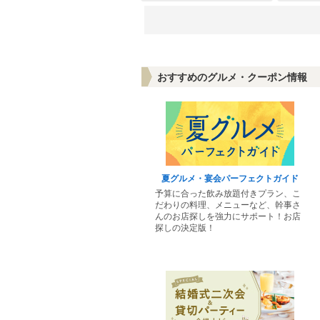
おすすめのグルメ・クーポン情報
炭火焼肉ホルモントリオ だ
焼肉 
んご
李朝園 
夏グルメ・宴会パーフェクトガイド
奈良市
奈良
予算に合った飲み放題付きプラン、こ
だわりの料理、メニューなど、幹事さ
焼肉・ホルモン
焼肉
んのお店探しを強力にサポート！お店
3,000円～
3,0
探しの決定版！