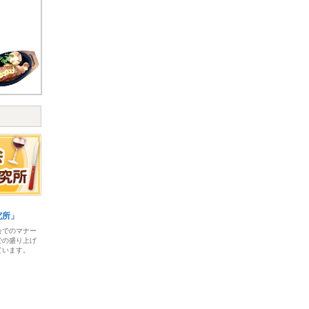
究所」
会でのマナー
での盛り上げ
ています。