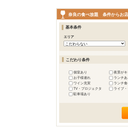
奈良の食べ放題 条件からお
基本条件
エリア
こだわり条件
個室あり
夜景がキ
お子様連れ
ランチあ
ワイン充実
ランチ食
TV・プロジェクタ
ライブ・
駐車場あり