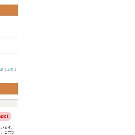
福島
｜
新潟
｜
ています。
す。この食