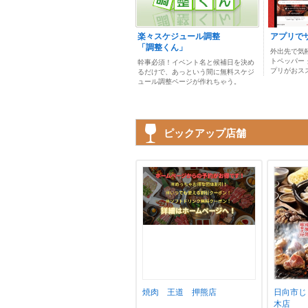
楽々スケジュール調整
アプリで
「調整くん」
外出先で気
トペッパー
幹事必須！イベント名と候補日を決め
プリがおス
るだけで、あっという間に無料スケジ
ュール調整ページが作れちゃう。
ピックアップ店舗
焼肉 王道 押熊店
日向市じ
木店