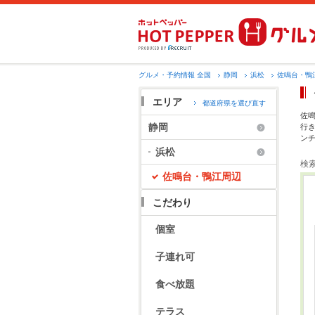
グルメ・予約情報 全国
静岡
浜松
佐鳴台・鴨
エリア
都道府県を選び直す
佐
静岡
行
ン
浜松
検
佐鳴台・鴨江周辺
こだわり
個室
子連れ可
食べ放題
テラス