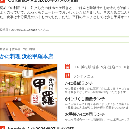
Cortanaさんの2026年07月の投稿
初めての利用です。注文したのはホッケ焼きと、ごはんと味噌汁のおかわりが自由
よくのっていて、ふっくらジューシーでおいしくいただきました。そのためごはん
た。食事は十分満足のいくものでした。ただ、平日のランチとしては少し予算オー
した。
投稿日：2026/07/31
Cortanaさん
さん
居酒屋
佐鳴台・鴨江周辺
かに料理 浜松甲羅本店
ＪＲ 浜松駅 徒歩15分 /送迎バス1
ランチメニュー
かに釜飯ランチ
かに釜飯 / 小鉢 / かに豆富 / かに爪マヨネーズ /
飯は炊き上がりに20分程お時間をいただきます。
かにづくし釜飯ランチ
かに釜飯 / かに刺身 / 小鉢 / サラダ / かに豆富 /
（釜飯は炊き上がりに20分程お時間をいただきま
お手軽かに寿司ランチ
かに寿司盛合せ / かに茶碗蒸し / かに爪天ぷら /