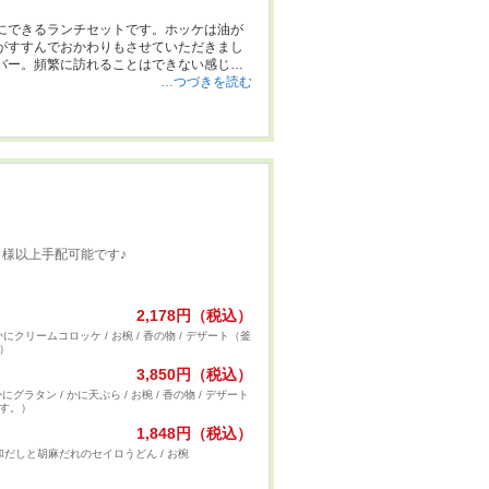
にできるランチセットです。ホッケは油が
がすすんでおかわりもさせていただきまし
バー。頻繁に訪れることはできない感じで
…つづきを読む
0名様以上手配可能です♪
2,178円（税込）
 かにクリームコロッケ / お椀 / 香の物 / デザート（釜
）
3,850円（税込）
 かにグラタン / かに天ぷら / お椀 / 香の物 / デザート
す。）
1,848円（税込）
 和だしと胡麻だれのセイロうどん / お椀