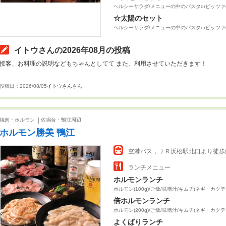
ヘルシーサラダ/メニューの中のパスタorピッツァ
☆太陽のセット
ヘルシーサラダ/メニューの中のパスタorピッツァ
イトウさんの2026年08月の投稿
接客、お料理の説明などもちゃんとしてて また、利用させていただきます！
投稿日：2026/08/05
イトウさん
さん
焼肉・ホルモン
佐鳴台・鴨江周辺
ホルモン勝美 鴨江
空港バス，ＪＲ浜松駅北口より徒歩
ランチメニュー
ホルモンランチ
ホルモン(100g)/ご飯/味噌汁/キムチ(ネギ・カク
倍ホルモンランチ
ホルモン(200g)/ご飯/味噌汁/キムチ(ネギ・カク
よくばりランチ