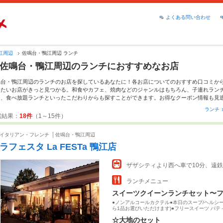
よくある問い合わせ
江周辺
佐鳴台・鴨江周辺 ランチ
佐鳴台・鴨江周辺のランチにおすすめなお店
鳴台・鴨江周辺のランチのお店を探しているあなたに！各お店についてのおすすめ口コミか
きたいお店がきっと見つかる。和食やカフェ、焼肉などのジャンルはもちろん、子連れラン
チ、食べ放題ランチといったこだわりからも探すことができます。お得なクーポン情報も見
ランチ
索結果：
18件
（1～15件）
イタリアン・フレンチ
佐鳴台・鴨江周辺
ラフェスタ La FESTa 鴨江店
ザザシティより西へ車で10分、遠
ランチメニュー
●ノンアルコールカクテル●本日のスープ/ヘルシー
ら1品お選びいただけます)●フリースイーツ パ
ダー用紙にご記入ください(無料)●フリードリンク(
☆大地のセット
時間制となっております。～※予約受付は前日ま