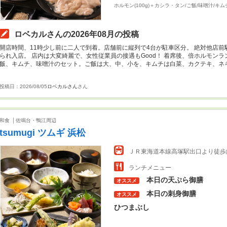
ホルモン(100g)＋カシラ・タン/ご飯/味噌汁/キ
ロベカルさんの2026年08月の投稿
開店時間、11時少し前に二人で到着。店舗前に縦列で4台が駐車区分。 絶対他店前
られ入店。 店内は大変綺麗で、女性従業員の接遇もGood！ 着席後、倍ホルモンラ
飯、キムチ、味噌汁のセット。ご飯は大、中、小を、キムチは白菜、カクテキ、ネギ
程度で到着。 程良く熱せられた上にホルモンを載せ・・・
投稿日：2026/08/05
ロベカルさん
さん
和食
佐鳴台・鴨江周辺
tsumugi ツムギ 浜松
ＪＲ東海道本線高塚駅出口より徒歩
ランチメニュー
本日の天ぷら御膳
オススメ
本日の刺身御膳
オススメ
ひつまぶし