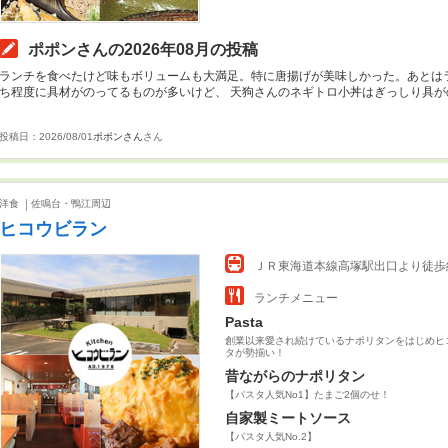
ポポンさんの2026年08月の投稿
ランチを食べたけど味もボリュームも大満足。特に唐揚げが美味しかった。あとは
投稿日：2026/08/01
ポポンさん
さん
洋食
佐鳴台・鴨江周辺
ヒコウビラン
ＪＲ東海道本線高塚駅出口より徒歩
ランチメニュー
Pasta
創業以来愛され続けているナポリタンをはじめヒ
タが勢揃い！
昔ながらのナポリタン
【パスタ人気No1】たまご2個のせ！
自家製ミートソース
【パスタ人気No.2】