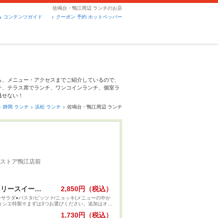
佐鳴台・鴨江周辺 ランチのお店
コンテンツガイド
クーポン 予約 ホットペッパー
ら、メニュー・アクセスまでご紹介しているので、
チ、テラス席でランチ、ワンコインランチ、個室ラ
逃せない！
静岡 ランチ
浜松 ランチ
佐鳴台・鴨江周辺 ランチ
鉄ストア鴨江店前
スイーツクイーンランチセット〜フリースイーツ、フリードリンクの付いたランチコースです。〜
2,850円（税込）
サラダ●パスタ/ピッツァ/ニョッキ(メニューの中か
ティシエ特製※まずは3つお選びください。追加はオー
HOT/ICE)～フリースイーツ、フリードリンクは2
1,730円（税込）
でとなります。