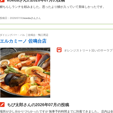
koedaさんの2026年07月の投稿
鰻ちらしランチを頼みました。思ったより鰻が入っていて美味しかったです。
投稿日：2026/07/31
koedaさん
さん
ダイニングバー・バル
佐鳴台・鴨江周辺
エルカミーノ 佐鳴台店
オレンジストリート沿いのサーラプ
ちび太郎さんの2026年07月の投稿
場所が少し分かりづらかったですが 無事予約時間までに到着できました。 店内は