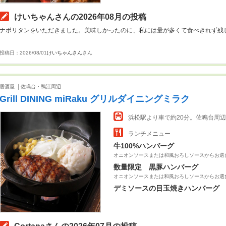
けいちゃんさんの2026年08月の投稿
ナポリタンをいただきました。美味しかったのに、私には量が多くて食べきれず残
投稿日：2026/08/01
けいちゃんさん
さん
居酒屋
佐鳴台・鴨江周辺
Grill DINING miRaku グリルダイニングミラク
浜松駅より車で約20分。佐鳴台周辺
ランチメニュー
牛100%ハンバーグ
オニオンソースまたは和風おろしソースからお選
数量限定 黒豚ハンバーグ
オニオンソースまたは和風おろしソースからお選
デミソースの目玉焼きハンバーグ