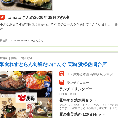
tomatoさんの2026年08月の投稿
小さなお店ですが雰囲気は良かったです 昼のコースを予約してうかがいました 
た
投稿日：2026/08/04
tomatoさん
さん
居酒屋
佐鳴台・鴨江周辺
和食れすとらん旬鮮だいにんぐ 天狗 浜松佐鳴台店
ＪＲ東海道本線 高塚駅 徒歩36分
ランチメニュー
ランチドリンクバー
OPEN～15:00
昼牛すき焼き鍋セット
旨みたっぷりのわりしたと、とろ～り玉子にお肉
きです。口の中でとろける美味しさです！卓上で
豚の生姜焼き(120ｇ)セット