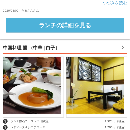
…つづきを読む
2026/08/02
だるさん
さん
ランチの詳細を見る
中国料理 鷹
（中華 | 白子）
ランチ懐石コース（平日限定）
1,925円（税込）
レディース＆シニアコース
1,705円（税込）