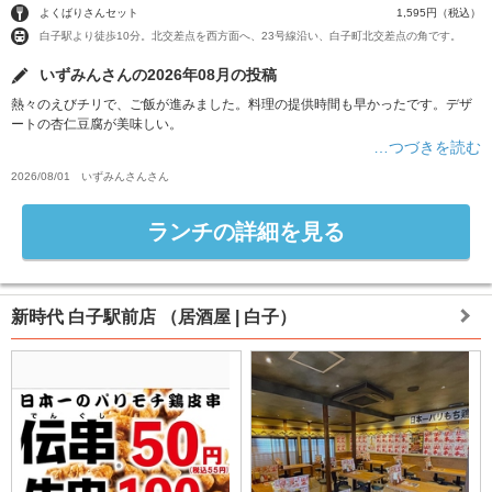
よくばりさんセット
1,595円（税込）
白子駅より徒歩10分。北交差点を西方面へ、23号線沿い、白子町北交差点の角です。
いずみんさんの2026年08月の投稿
熱々のえびチリで、ご飯が進みました。料理の提供時間も早かったです。デザ
ートの杏仁豆腐が美味しい。
…つづきを読む
2026/08/01
いずみんさん
さん
ランチの詳細を見る
新時代 白子駅前店
（居酒屋 | 白子）