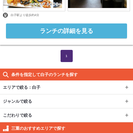
白子駅より徒歩約4分
ランチの詳細を見る
1
条件を指定して白子のランチを探す
エリアで絞る：
白子
エリアで絞る：
白子
ジャンルで絞る
ジャンルで絞る
四日市
こだわりで絞る
こだわりで絞る
カフェ・スイーツ
松阪
四日市市その他
近鉄四日市
三重のおすすめエリアで探す
個室
鳥羽・志摩
その他ジャンル