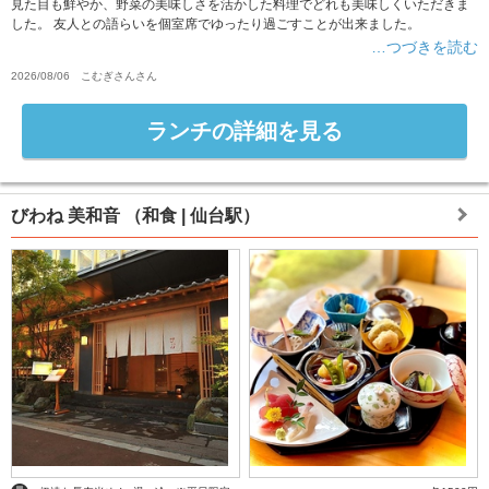
見た目も鮮やか、野菜の美味しさを活かした料理でどれも美味しくいただきま
した。 友人との語らいを個室席でゆったり過ごすことが出来ました。
…つづきを読む
2026/08/06
こむぎさん
さん
ランチの詳細を見る
びわね 美和音
（和食 | 仙台駅）