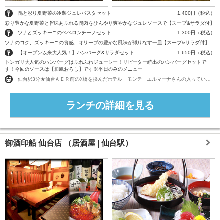
鴨と彩り夏野菜の冷製ジュレパスタセット
1,400円（税込）
彩り豊かな夏野菜と旨味あふれる鴨肉をひんやり爽やかなジュレソースで【スープ&サラダ付】
ツナとズッキーニのペペロンチーノセット
1,300円（税込）
ツナのコク、ズッキーニの食感、オリーブの豊かな風味が織りなす一皿【スープ&サラダ付】
【オープン以来大人気！】ハンバーグ&サラダセット
1,650円（税込）
トンガリ大人気のハンバーグはふわふわジューシー！リピーター続出のハンバーグセットで
す！今回のソースは【和風おろし】です※平日のみのメニュー
仙台駅3分★仙台ＡＥＲ前のX橋を挟んだホテル モンテ エルマーナさんの入っているビル1階♪正面入り口入ってすぐ！
ランチの詳細を見る
御酒印船 仙台店
（居酒屋 | 仙台駅）