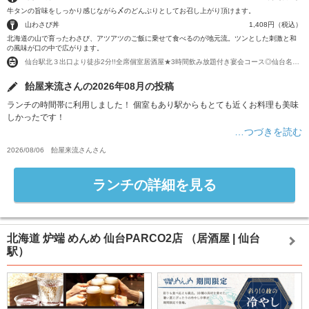
牛タンの旨味をしっかり感じながら〆のどんぶりとしてお召し上がり頂けます。
山わさび丼
1,408円（税込）
北海道の山で育ったわさび、アツアツのご飯に乗せて食べるのが地元流。ツンとした刺激と和
の風味が口の中で広がります。
仙台駅北３出口より徒歩2分!!全席個室居酒屋★3時間飲み放題付き宴会コース◎仙台名物牛タン×伊達美味和食料理
飴屋来流さんの2026年08月の投稿
ランチの時間帯に利用しました！ 個室もあり駅からもとても近くお料理も美味
しかったです！
…つづきを読む
2026/08/06
飴屋来流さん
さん
ランチの詳細を見る
北海道 炉端 めんめ 仙台PARCO2店
（居酒屋 | 仙台
駅）