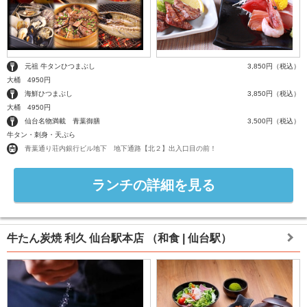
元祖 牛タンひつまぶし
3,850円（税込）
大桶 4950円
海鮮ひつまぶし
3,850円（税込）
大桶 4950円
仙台名物満載 青葉御膳
3,500円（税込）
牛タン・刺身・天ぷら
青葉通り荘内銀行ビル地下 地下通路【北２】出入口目の前！
ランチの詳細を見る
牛たん炭焼 利久 仙台駅本店
（和食 | 仙台駅）