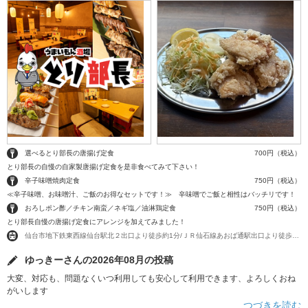
選べるとり部長の唐揚げ定食
700円（税込）
とり部長の自慢の自家製唐揚げ定食を是非食べてみて下さい！
辛子味噌焼肉定食
750円（税込）
≪辛子味噌、お味噌汁、ご飯のお得なセットです！≫ 辛味噌でご飯と相性はバッチリです！
おろしポン酢／チキン南蛮／ネギ塩／油淋鶏定食
750円（税込）
とり部長自慢の唐揚げ定食にアレンジを加えてみました！
仙台市地下鉄東西線仙台駅北２出口より徒歩約1分/ＪＲ仙石線あおば通駅出口より徒歩約2分/ＪＲ仙台駅西口より徒歩約5分
ゆっきーさんの2026年08月の投稿
大変、対応も、問題なくいつ利用しても安心して利用できます、よろしくおね
がいします
…つづきを読む