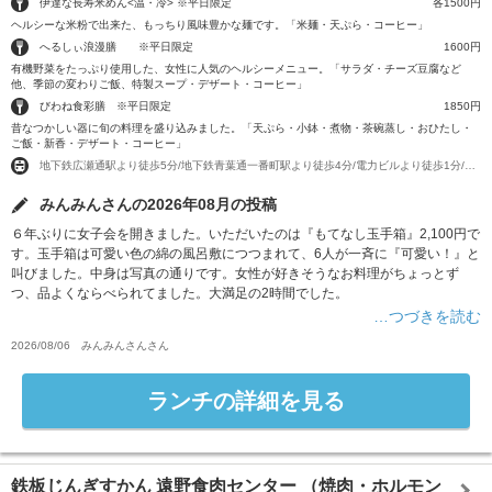
伊達な長寿米めん<温・冷> ※平日限定
各1500円
ヘルシーな米粉で出来た、もっちり風味豊かな麺です。「米麺・天ぷら・コーヒー」
へるしぃ浪漫膳 ※平日限定
1600円
有機野菜をたっぷり使用した、女性に人気のヘルシーメニュー。「サラダ・チーズ豆腐など
他、季節の変わりご飯、特製スープ・デザート・コーヒー」
びわね食彩膳 ※平日限定
1850円
昔なつかしい器に旬の料理を盛り込みました。「天ぷら・小鉢・煮物・茶碗蒸し・おひたし・
ご飯・新香・デザート・コーヒー」
地下鉄広瀬通駅より徒歩5分/地下鉄青葉通一番町駅より徒歩4分/電力ビルより徒歩1分/藤崎より徒歩3分/ステアビル1Ｆ裏側
みんみんさんの2026年08月の投稿
６年ぶりに女子会を開きました。いただいたのは『もてなし玉手箱』2,100円で
す。玉手箱は可愛い色の綿の風呂敷につつまれて、6人が一斉に『可愛い！』と
叫びました。中身は写真の通りです。女性が好きそうなお料理がちょっとず
つ、品よくならべられてました。大満足の2時間でした。
…つづきを読む
2026/08/06
みんみんさん
さん
ランチの詳細を見る
鉄板じんぎすかん 遠野食肉センター
（焼肉・ホルモン