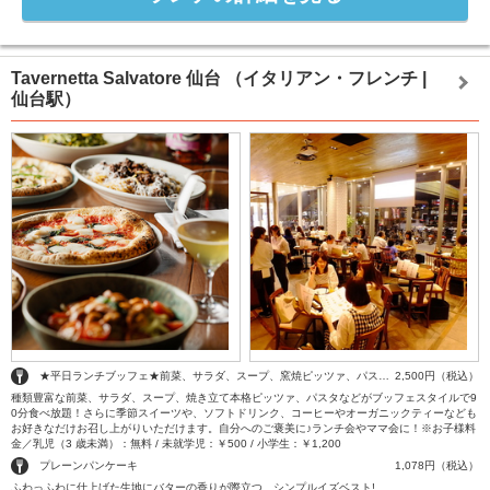
Tavernetta Salvatore 仙台
（イタリアン・フレンチ |
仙台駅）
★平日ランチブッフェ★前菜、サラダ、スープ、窯焼ピッツァ、パスタ、デザートをブッフェ形式で
2,500円（税込）
種類豊富な前菜、サラダ、スープ、焼き立て本格ピッツァ、パスタなどがブッフェスタイルで9
0分食べ放題！さらに季節スイーツや、ソフトドリンク、コーヒーやオーガニックティーなども
お好きなだけお召し上がりいただけます。自分へのご褒美に♪ランチ会やママ会に！※お子様料
金／乳児（3 歳未満）：無料 / 未就学児：￥500 / 小学生：￥1,200
プレーンパンケーキ
1,078円（税込）
ふわっふわに仕上げた生地にバターの香りが際立つ、シンプルイズベスト!