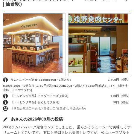
| 仙台駅）
ラムハンバーグ定食 S150g(150g・1個入り)
1,490円（税込）
M200g(100g・2個入り) 1760円(税込)/L300g(100g・3個入り) 2340円(税込)/ごはん、味噌汁、
小鉢、ミニサラダ付き
【トッピング単品】チェダーチーズ(1個分)
110円（税込）
【トッピング単品】おろしそ(1個分)
70円（税込）
ＪＲ仙台駅西口中央地下歩道出口(青葉通)より徒歩約4分
あさんの2026年08月の投稿
200gラムハンバーグ定食ランチにしました。 柔らかくジューシーで美味しくボ
リュームもすごいです。 甘口と辛口タレも美味しいですが、私はハーブソルト