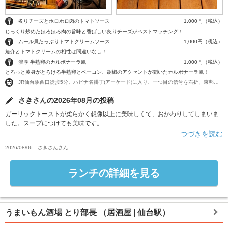
炙りチーズとホロホロ肉のトマトソース
1,000円（税込）
じっくり炒めたほろほろ肉の旨味と香ばしい炙りチーズがベストマッチング！
ムール貝たっぷりトマトクリームソース
1,000円（税込）
魚介とトマトクリームの相性は間違いなし！
濃厚 半熟卵のカルボナーラ風
1,000円（税込）
とろっと黄身がとろける半熟卵とベーコン、胡椒のアクセントが聞いたカルボナーラ風！
JR仙台駅西口徒歩5分。ハピナ名掛丁(アーケード)に入り、一つ目の信号を右折、東邦銀行仙台支店の角を右折後、左側です
さきさんの2026年08月の投稿
ガーリックトーストが柔らかく想像以上に美味しくて、おかわりしてしまいま
した。スープにつけても美味です。
…つづきを読む
2026/08/06
さきさん
さん
ランチの詳細を見る
うまいもん酒場 とり部長
（居酒屋 | 仙台駅）