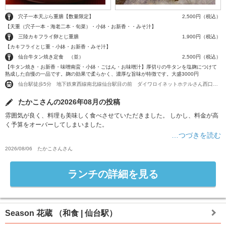
穴子一本天ぷら重膳【数量限定】
2,500円（税込）
【天重（穴子一本・海老二本・旬菜）・小鉢・お新香・・みそ汁】
三陸カキフライ卵とじ重膳
1,900円（税込）
【カキフライとじ重・小鉢・お新香・みそ汁】
仙台牛タン焼き定食 （並）
2,500円（税込）
【牛タン焼き・お新香・味噌南蛮・小鉢・ごはん・お味噌汁】厚切りの牛タンを塩麹につけて
熟成した自慢の一品です。麹の効果で柔らかく、濃厚な旨味が特徴です。大盛3000円
仙台駅徒歩5分 地下鉄東西線南北線仙台駅目の前 ダイワロイネットホテルさん西口向かい 仙台南町通りビル2階
たかこさんの2026年08月の投稿
雰囲気が良く、料理も美味しく食べさせていただきました。 しかし、料金が高
く予算をオーバーしてしまいました。
…つづきを読む
2026/08/06
たかこさん
さん
ランチの詳細を見る
Season 花蔵
（和食 | 仙台駅）