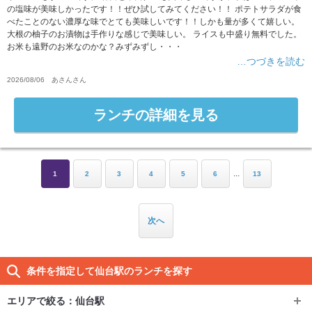
の塩味が美味しかったです！！ぜひ試してみてください！！ ポテトサラダが食
べたことのない濃厚な味でとても美味しいです！！しかも量が多くて嬉しい。
大根の柚子のお漬物は手作りな感じで美味しい。 ライスも中盛り無料でした。
お米も遠野のお米なのかな？みずみずし・・・
…つづきを読む
2026/08/06
あさん
さん
ランチの詳細を見る
...
1
2
3
4
5
6
13
次へ
条件を指定して仙台駅のランチを探す
エリアで絞る：
仙台駅
エリアで絞る：
仙台駅