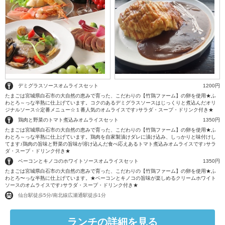
デミグラスソースオムライスセット
1200円
たまごは宮城県白石市の大自然の恵みで育った、こだわりの【竹鶏ファーム】の卵を使用★ふ
わとろ～っな半熟に仕上げています。コクのあるデミグラスソースはじっくりと煮込んだオリ
ジナルソース☆定番メニュー☆１番人気のオムライスです♪サラダ・スープ・ドリンク付き★
鶏肉と野菜のトマト煮込みオムライスセット
1350円
たまごは宮城県白石市の大自然の恵みで育った、こだわりの【竹鶏ファーム】の卵を使用★ふ
わとろ～っな半熟に仕上げています。鶏肉を自家製漬けダレに漬け込み、しっかりと味付けし
てます♪鶏肉の旨味と野菜の旨味が溶け込んだ食べ応えあるトマト煮込みオムライスです♪サラ
ダ・スープ・ドリンク付き★
ベーコンとキノコのホワイトソースオムライスセット
1350円
たまごは宮城県白石市の大自然の恵みで育った、こだわりの【竹鶏ファーム】の卵を使用★ふ
わとろ〜っな半熟に仕上げています。★ベーコンとキノコの旨味が楽しめるクリームホワイト
ソースのオムライスです♪サラダ・スープ・ドリンク付き★
仙台駅徒歩5分/南北線広瀬通駅徒歩1分
ランチの詳細を見る