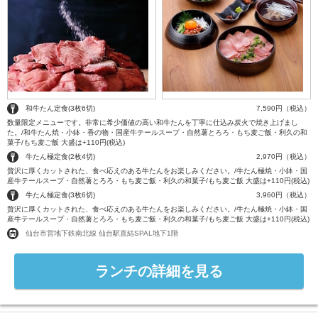
和牛たん定食(3枚6切)
7,590円（税込）
数量限定メニューです。非常に希少価値の高い和牛たんを丁寧に仕込み炭火で焼き上げまし
た。/和牛たん焼・小鉢・香の物・国産牛テールスープ・自然薯とろろ・もち麦ご飯・利久の和
菓子/もち麦ご飯 大盛は+110円(税込)
牛たん極定食(2枚4切)
2,970円（税込）
贅沢に厚くカットされた、食べ応えのある牛たんをお楽しみください。/牛たん極焼・小鉢・国
産牛テールスープ・自然薯とろろ・もち麦ご飯・利久の和菓子/もち麦ご飯 大盛は+110円(税込)
牛たん極定食(3枚6切)
3,960円（税込）
贅沢に厚くカットされた、食べ応えのある牛たんをお楽しみください。/牛たん極焼・小鉢・国
産牛テールスープ・自然薯とろろ・もち麦ご飯・利久の和菓子/もち麦ご飯 大盛は+110円(税込)
仙台市営地下鉄南北線 仙台駅直結SPAL地下1階
ランチの詳細を見る