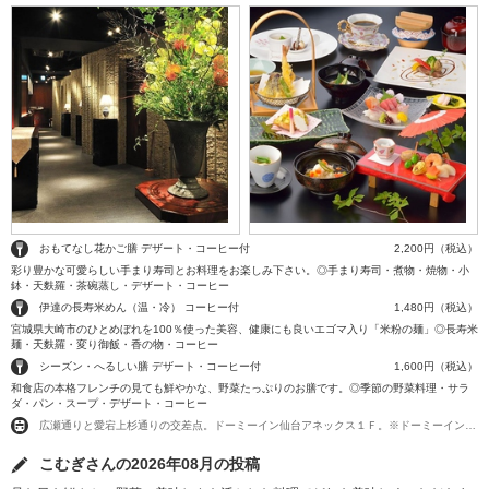
おもてなし花かご膳 デザート・コーヒー付
2,200円（税込）
彩り豊かな可愛らしい手まり寿司とお料理をお楽しみ下さい。◎手まり寿司・煮物・焼物・小
鉢・天麩羅・茶碗蒸し・デザート・コーヒー
伊達の長寿米めん（温・冷） コーヒー付
1,480円（税込）
宮城県大崎市のひとめぼれを100％使った美容、健康にも良いエゴマ入り「米粉の麺」◎長寿米
麺・天麩羅・変り御飯・香の物・コーヒー
シーズン・へるしい膳 デザート・コーヒー付
1,600円（税込）
和食店の本格フレンチの見ても鮮やかな、野菜たっぷりのお膳です。◎季節の野菜料理・サラ
ダ・パン・スープ・デザート・コーヒー
広瀬通りと愛宕上杉通りの交差点。ドーミーイン仙台アネックス１Ｆ。※ドーミーイン本館ではなくアネックスです。
こむぎさんの2026年08月の投稿