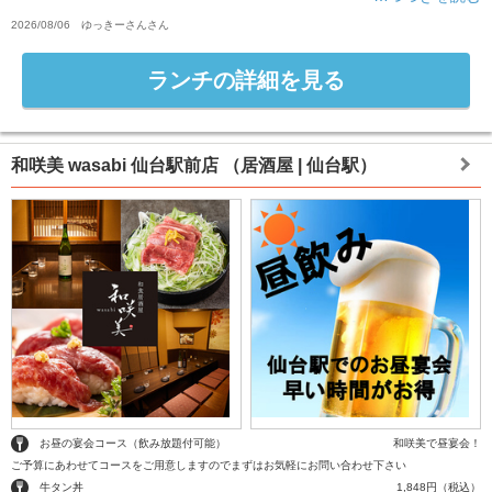
2026/08/06
ゆっきーさん
さん
ランチの詳細を見る
和咲美 wasabi 仙台駅前店
（居酒屋 | 仙台駅）
お昼の宴会コース（飲み放題付可能）
和咲美で昼宴会！
ご予算にあわせてコースをご用意しますのでまずはお気軽にお問い合わせ下さい
牛タン丼
1,848円（税込）