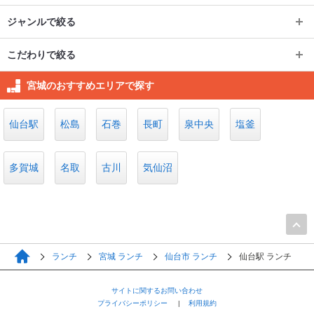
ジャンルで絞る
ジャンルで絞る
仙台市
こだわりで絞る
こだわりで絞る
イタリアン・フレンチ
青葉・宮城野・若林
仙台駅
国分町
宮城のおすすめエリアで探す
個室
長町
和食
若林区
青葉区
一番町
仙台駅（東口周辺）
仙台駅
松島
石巻
長町
泉中央
塩釜
子連れ可
泉中央
焼肉・ホルモン
太白区その他
長町駅
宮城野区
宮城県庁・仙台市役所周
辺
宮城県その他
多賀城
食べ放題
名取
古川
気仙沼
泉中央駅
泉区その他
カフェ・スイーツ
大崎市
ワンコイン
利府
名取
その他ジャンル
大崎市その他
古川
テラス
登米市
岩沼
ランチ
宮城 ランチ
仙台市 ランチ
仙台駅 ランチ
気仙沼
サイトに関するお問い合わせ
多賀城
プライバシーポリシー
利用規約