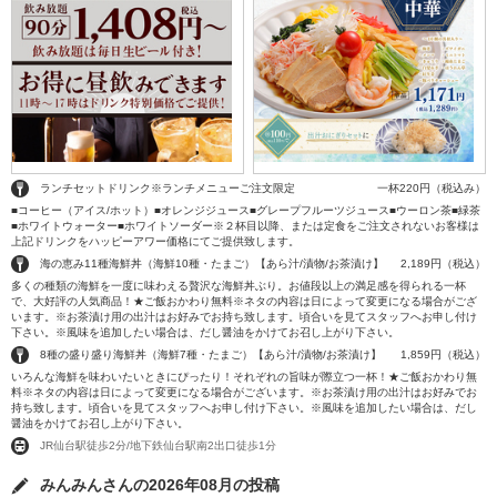
ランチセットドリンク※ランチメニューご注文限定
一杯220円（税込み）
■コーヒー（アイス/ホット）■オレンジジュース■グレープフルーツジュース■ウーロン茶■緑茶
■ホワイトウォーター■ホワイトソーダー※２杯目以降、または定食をご注文されないお客様は
上記ドリンクをハッピーアワー価格にてご提供致します。
海の恵み11種海鮮丼（海鮮10種・たまご）【あら汁/漬物/お茶漬け】
2,189円（税込）
多くの種類の海鮮を一度に味わえる贅沢な海鮮丼ぶり。お値段以上の満足感を得られる一杯
で、大好評の人気商品！★ご飯おかわり無料※ネタの内容は日によって変更になる場合がござ
います。※お茶漬け用の出汁はお好みでお持ち致します。頃合いを見てスタッフへお申し付け
下さい。※風味を追加したい場合は、だし醤油をかけてお召し上がり下さい。
8種の盛り盛り海鮮丼（海鮮7種・たまご）【あら汁/漬物/お茶漬け】
1,859円（税込）
いろんな海鮮を味わいたいときにぴったり！それぞれの旨味が際立つ一杯！★ご飯おかわり無
料※ネタの内容は日によって変更になる場合がございます。※お茶漬け用の出汁はお好みでお
持ち致します。頃合いを見てスタッフへお申し付け下さい。※風味を追加したい場合は、だし
醤油をかけてお召し上がり下さい。
JR仙台駅徒歩2分/地下鉄仙台駅南2出口徒歩1分
みんみんさんの2026年08月の投稿