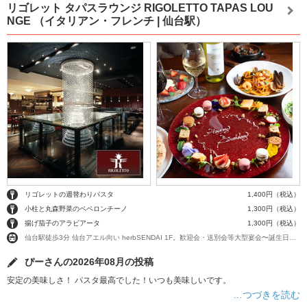
リゴレット タパスラウンジ RIGOLETTO TAPAS LOU
NGE
（イタリアン・フレンチ | 仙台駅）
リゴレットの週替わりパスタ
1,400円（税込）
小柱と丸森野菜のペペロンチーノ
1,300円（税込）
揚げ茄子のアラビアータ
1,300円（税込）
仙台駅徒歩3分 仙台アエル向い herbSENDAI 1F。歓迎会・送別会等大型宴会〜誕生日・記念日・デート等のプライベートまで
ぴーさんの2026年08月の投稿
安定の美味しさ！ パスタ最高でした！いつも美味しいです。
…つづきを読む