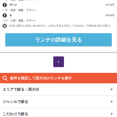
華やぎ
2376円
一寸・四菜・御飯・デザート
風
4320円
二汁・六菜・釜飯・デザート
柞原八幡宮を目指し8km程行き、お宮の手前を右折して約300m。日豊本線 西大分駅より車8分です。
ランチの詳細を見る
1
条件を指定して西大分のランチを探す
エリアで絞る：
西大分
エリアで絞る：
西大分
ジャンルで絞る
ジャンルで絞る
大分市
こだわりで絞る
こだわりで絞る
イタリアン・フレンチ
別府