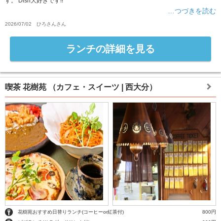
す。 Dish大好きです!!
…つづきを読む
2026/07/02
ひろさん
さん
ランチの詳細を見る
喫茶 花樹苑
（カフェ・スイーツ | 西大分）
花樹苑おすすめ日替りランチ(コーヒーor紅茶付)
800円