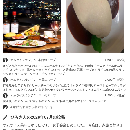
オムライスランチA 本日のスープ
1,600円（税込）
えびとねぎとオマールのほぐしみのオムライス/チキンときのこのポルチーニクリームオムライ
ス/牛スジたっぷり黒カレーオムライス/きのこと醤油麹の和風スープオムライス/Dish風クラシ
ックオムライス.デミソース、手作りケチャップ
オムライスランチB 本日のスープ
2,000円（税込）
特選魚介とアボカドクリームチーズのサラダ仕立てオムライス/厚切りローストビーフのサラダ
オ仕立てオムライス/エビと白身魚のモッラレラチーズバジルトマトオムライス/白いオムライス
オムライスランチC 本日のスープ
2,200円（税込）
魔法使いのオムライス/宝石箱のオムライス/特選魚介のトマトソースオムライス
JR西大分駅前から車で約7分です。
ひろさんの2026年07月の投稿
オムライス美味しかったです。 女子会楽しめました。 今度は、家族と行きま