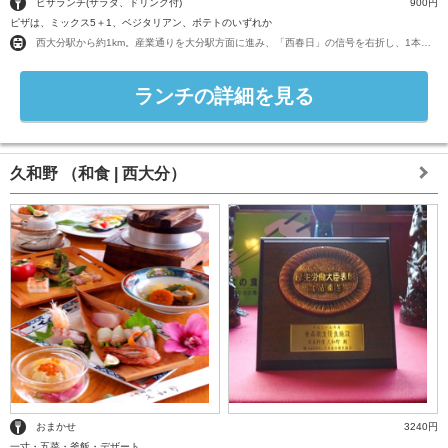
ピザランチ(サラダ、ドリンク付)
900円
ピザは、ミックス5＋1、ベジタリアン、ポテトのいずれか
西大分駅から約1km。産業通りを大分駅方面に進み、「西春日」の信号を右折し、1本目の角を右折した先にあります。
ランチの詳細を見る
久和野
（和食 | 西大分）
おまかせ
3240円
一寸・五菜・釜飯・デザート