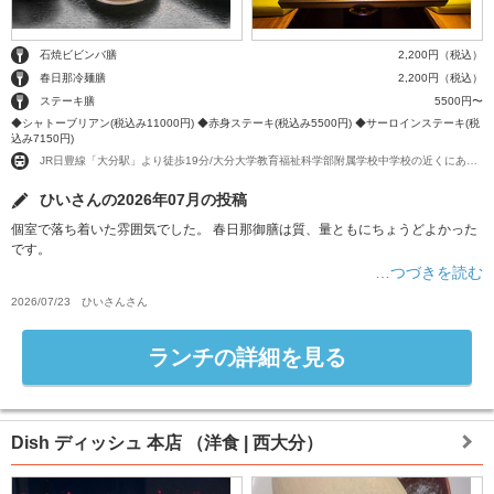
石焼ビビンバ膳
2,200円（税込）
春日那冷麺膳
2,200円（税込）
ステーキ膳
5500円〜
◆シャトーブリアン(税込み11000円) ◆赤身ステーキ(税込み5500円) ◆サーロインステーキ(税
込み7150円)
JR日豊線「大分駅」より徒歩19分/大分大学教育福祉科学部附属学校中学校の近くにあります
ひいさんの2026年07月の投稿
個室で落ち着いた雰囲気でした。 春日那御膳は質、量ともにちょうどよかった
です。
…つづきを読む
2026/07/23
ひいさん
さん
ランチの詳細を見る
Dish ディッシュ 本店
（洋食 | 西大分）