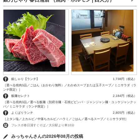
銀しゃり【ランチ】
1,738円（税込）
［選べる焼肉3品／ごはん（おかわり無料）／わかめスープまたは玉子スープ／ミニサラダ（ラ
ンチ限定）］
飯麺セレクト
2,184円（税込）
［選べる焼肉3品／選べる飯麺（別府冷麺・石焼ビビンバ・ジャンジャン麺・ユッケジャンクッ
パ／ミニサラダ（ランチ限定）］
よくばりランチ
2,805円（税込）
［上タン塩／上カルビ／中落ちカルビ／ハラミ／ごはん／選べるスープ／ミニサラダ付］
フレスポ春日浦すぐそば／大分駅より車10分
みっちゃんさんの2026年08月の投稿