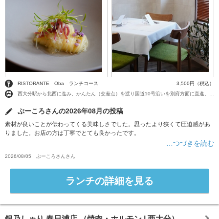
RISTORANTE Oba ランチコース
3,500円（税込）
西大分駅から北西に進み、かんたん（交差点）を渡り国道10号沿いを別府方面に直進。バス停「かんたん」を右折
ぷーころさんの2026年08月の投稿
素材が良いことが伝わってくる美味しさでした。思ったより狭くて圧迫感があ
りました。お店の方は丁寧でとても良かったです。
…つづきを読む
2026/08/05
ぷーころさん
さん
ランチの詳細を見る
銀乃しゃり 春日浦店
（焼肉・ホルモン | 西大分）