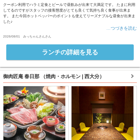
クーポン利用でハラミ定食とビールで昼飲みが出来て大満足です。 たまに利用
してるのですがスタッフの接客態度がとても良くて気持ち良く食事が出来ま
す。 また今回ホットペッパーのポイントも使えてリーズナブルな昼食が出来ま
した♪
…つづきを読む
2026/08/01
みっちゃんさん
さん
ランチの詳細を見る
御肉匠庵 春日那
（焼肉・ホルモン | 西大分）