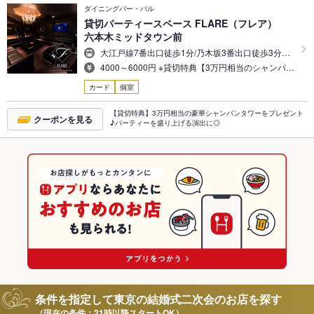
ダイニングバー・バル
貸切パーティースペース FLARE（フレア）
六本木ミッドタウン前
大江戸線7番出口徒歩1分/乃木坂3番出口徒歩3分…
4000～6000円 ※貸切特典【3万円相当のシャンパ…
カード
個室
【貸切特典】3万円相当の豪華シャンパンタワーをプレゼント
クーポンを見る
♪パーティーを盛り上げる演出に◎
条件を指定して東京の結婚式二次会のお店を探す
（現在の条件：21時以降スタートOK）