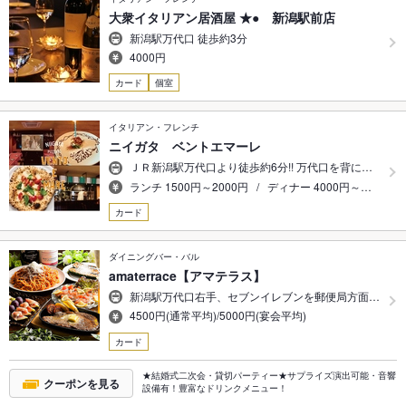
大衆イタリアン居酒屋 ★● 新潟駅前店
新潟駅万代口 徒歩約3分
4000円
カード
個室
イタリアン・フレンチ
ニイガタ ベントエマーレ
ＪＲ新潟駅万代口より徒歩約6分!! 万代口を背に…
ランチ 1500円～2000円 / ディナー 4000円～…
カード
ダイニングバー・バル
amaterrace【アマテラス】
新潟駅万代口右手、セブンイレブンを郵便局方面…
4500円(通常平均)/5000円(宴会平均)
カード
★結婚式二次会・貸切パーティー★サプライズ演出可能・音響
クーポンを見る
設備有！豊富なドリンクメニュー！