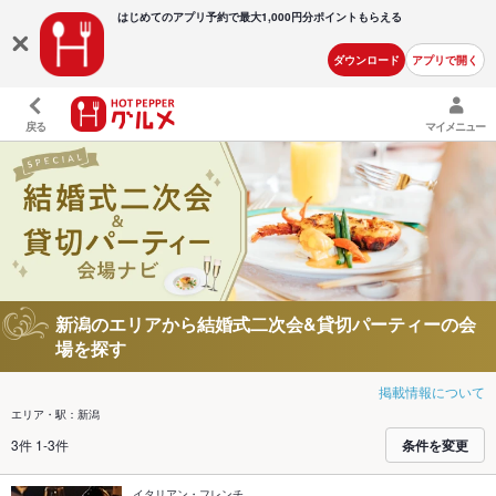
はじめてのアプリ予約で最大
1,000円分ポイントもらえる
ダウンロード
アプリで開く
戻る
マイメニュー
新潟のエリアから結婚式二次会&貸切パーティーの会
場を探す
掲載情報について
エリア・駅：新潟
3件 1-3件
条件を変更
イタリアン・フレンチ