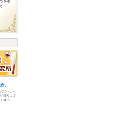
ツを参
か。
究所」
会でのマナー
での盛り上げ
ています。