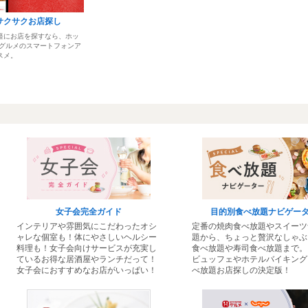
サクサクお店探し
軽にお店を探すなら、ホッ
 グルメのスマートフォンア
スメ。
女子会完全ガイド
目的別食べ放題ナビゲー
インテリアや雰囲気にこだわったオシ
定番の焼肉食べ放題やスイーツ
ャレな個室も！体にやさしいヘルシー
題から、ちょっと贅沢なしゃぶ
料理も！女子会向けサービスが充実し
食べ放題や寿司食べ放題まで。
ているお得な居酒屋やランチだって！
ビュッフェやホテルバイキング
女子会におすすめなお店がいっぱい！
べ放題お店探しの決定版！