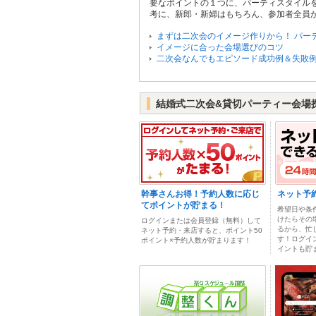
要なポイントの１つに、パーティスタイル
考に、新郎・新婦はもちろん、参加者全員
まずは二次会のイメージ作りから！ パー
イメージに合った会場選びのコツ
二次会なんでもエピソード成功例＆失敗
結婚式二次会&貸切パーティー会場
幹事さんお得！予約人数に応じ
ネット予
てポイントが貯まる！
希望日や条
けたらその
ログインまたは会員登録（無料）して
るから、忙
ネット予約・来店すると、ポイント50
す！ログイ
ポイント×予約人数が貯まります！
イントも貯