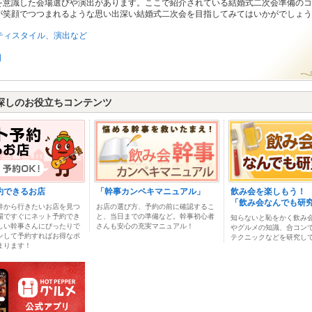
を意識した会場選びや演出があります。ここで紹介されている結婚式二次会準備のコ
が笑顔でつつまれるような思い出深い結婚式二次会を目指してみてはいかがでしょう
ティスタイル、演出など
例
探しのお役立ちコンテンツ
約できるお店
「幹事カンペキマニュアル」
飲み会を楽しもう！
「飲み会なんでも研
件から行きたいお店を見つ
お店の選び方、予約の前に確認するこ
場ですぐにネット予約でき
と、当日までの準備など。幹事初心者
知らないと恥をかく飲み
しい幹事さんにぴったりで
さんも安心の充実マニュアル！
やグルメの知識、合コン
ンして予約すればお得なポ
テクニックなどを研究し
まります！