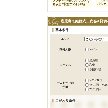
鹿児島で結婚式二次会&貸切
基本条件
エリア
～40人
招待人数
居酒屋
和食
ジャンル
各国料理
～2500円
一人あたりの
4501円～500
予算
7001円～
こだわり条件