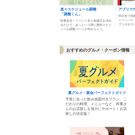
楽々スケジュール調整
アプリで
「調整くん」
外出先で気
トペッパー
幹事必須！イベント名と候補日を決め
プリがおス
るだけで、あっという間に無料スケジ
ュール調整ページが作れちゃう。
おすすめのグルメ・クーポン情報
夏グルメ・宴会パーフェクトガイド
予算に合った飲み放題付きプラン、こ
だわりの料理、メニューなど、幹事さ
んのお店探しを強力にサポート！お店
探しの決定版！