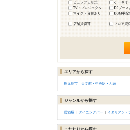
ビュッフェ形式
ケーキオ
TV・プロジェクタ
DJブース
マイク・音響あり
BGM手配
店舗貸切可
フロア貸
エリアから探す
鹿児島市 天文館・中央駅・ふ頭
ジャンルから探す
居酒屋
｜
ダイニングバー
｜
イタリアン・
こだわりから探す