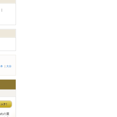
｜
熊本
｜
大分
めの重