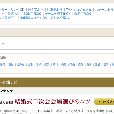
フリードリンクOK
｜
控え室あり
｜
駐車場あり
｜
TV・プロジェクタ
｜
ステージあり
イク・音響あり
｜
BGM手配OK
｜
ゲーム各種手配OK
｜
装花手配OK
｜
ロア貸切可
｜
21時以降スタートOK
｜
窓付き会場あり
00人
ら探す
静岡
｜
愛知
｜
北海道
｜
岩手
｜
宮城
｜
新潟
｜
石川
｜
長野
｜
岡山
｜
広島
｜
香川
｜
愛媛
｜
福岡
｜
ー会場ナビ
郎・新婦のために集まってくれる結婚式二次会。そんな結婚式二次会を成功させるた