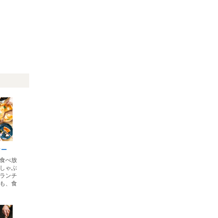
ター
食べ放
しゃぶ
ランチ
も、食