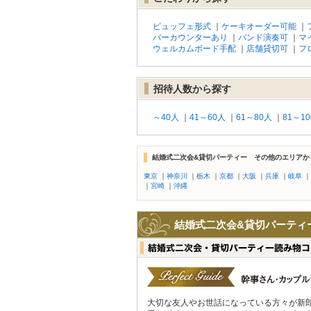
ビュッフェ形式
｜
ケーキオーダー可能
｜
バーカウンターあり
｜
バンド演奏可
｜
マ
ウェルカムボード手配
｜
店舗貸切可
｜
フ
招待人数から探す
～40人
｜
41～60人
｜
61～80人
｜
81～1
結婚式二次会&貸切パーティー その他のエリアか
東京
｜
神奈川
｜
栃木
｜
京都
｜
大阪
｜
兵庫
｜
岐阜
｜
｜
宮崎
｜
沖縄
結婚式二次会&貸切パーティ
大切な友人やお世話になっている方々が新