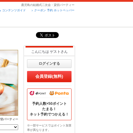
鹿児島の結婚式二次会・貸切パーティー
コンテンツガイド
クーポン 予約 ホットペッパー
こんにちは
ゲスト
さん
ログインする
会員登録(無料)
予約人数×50ポイント
たまる！
ネット予約でつかえる！
貸切パーティー
※一部サービスではポイント加算
率が異なります。