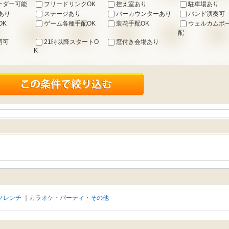
ーダー可能
フリードリンクOK
控え室あり
駐車場あり
あり
ステージあり
バーカウンターあり
バンド演奏可
OK
ゲーム各種手配OK
装花手配OK
ウェルカムボ
配
切可
21時以降スタートO
窓付き会場あり
K
フレンチ
｜
カラオケ・パーティ・その他