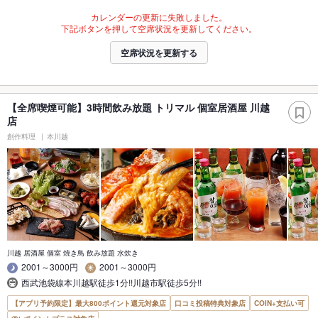
カレンダーの更新に失敗しました。
下記ボタンを押して空席状況を更新してください。
空席状況を更新する
【全席喫煙可能】3時間飲み放題 トリマル 個室居酒屋 川越
店
創作料理
本川越
川越 居酒屋 個室 焼き鳥 飲み放題 水炊き
2001～3000円
2001～3000円
西武池袋線本川越駅徒歩1分!!川越市駅徒歩5分!!
【アプリ予約限定】最大800ポイント還元対象店
口コミ投稿特典対象店
COIN+支払い可