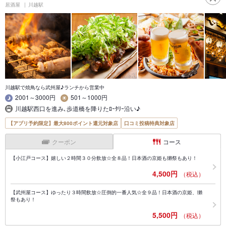
居酒屋
川越駅
川越駅で焼鳥なら武州屋♪ランチから営業中
2001～3000円
501～1000円
川越駅西口を進み､歩道橋を降りたﾛｰﾀﾘｰ沿い♪
【アプリ予約限定】最大800ポイント還元対象店
口コミ投稿特典対象店
クーポン
コース
【小江戸コース】嬉しい２時間３０分飲放☆全８品！日本酒の京姫も獺祭もあり！
4,500円
（税込）
【武州屋コース】ゆったり３時間飲放☆圧倒的一番人気☆全９品！日本酒の京姫、獺
祭もあり！
5,500円
（税込）