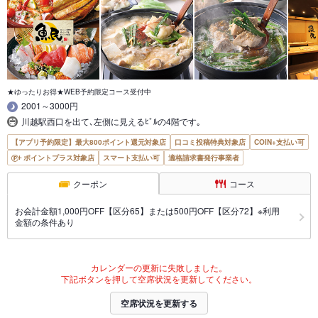
★ゆったりお得★WEB予約限定コース受付中
2001～3000円
川越駅西口を出て､左側に見えるﾋﾞﾙの4階です｡
【アプリ予約限定】最大800ポイント還元対象店
口コミ投稿特典対象店
COIN+支払い可
ポイントプラス対象店
スマート支払い可
適格請求書発行事業者
クーポン
コース
お会計金額1,000円OFF【区分65】または500円OFF【区分72】※利用
金額の条件あり
カレンダーの更新に失敗しました。
下記ボタンを押して空席状況を更新してください。
空席状況を更新する