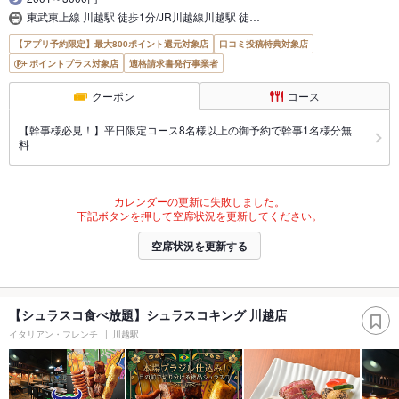
東武東上線 川越駅 徒歩1分/JR川越線川越駅 徒…
【アプリ予約限定】最大800ポイント還元対象店
口コミ投稿特典対象店
ポイントプラス対象店
適格請求書発行事業者
クーポン
コース
【幹事様必見！】平日限定コース8名様以上の御予約で幹事1名様分無
料
カレンダーの更新に失敗しました。
下記ボタンを押して空席状況を更新してください。
空席状況を更新する
【シュラスコ食べ放題】シュラスコキング 川越店
イタリアン・フレンチ
川越駅