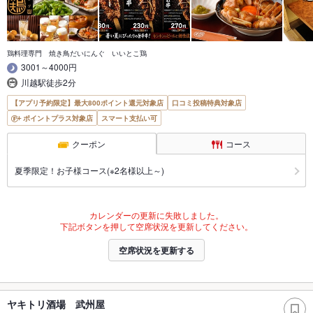
鶏料理専門 焼き鳥だいにんぐ いいとこ鶏
3001～4000円
川越駅徒歩2分
【アプリ予約限定】最大800ポイント還元対象店
口コミ投稿特典対象店
ポイントプラス対象店
スマート支払い可
クーポン
コース
夏季限定！お子様コース(※2名様以上～)
カレンダーの更新に失敗しました。
下記ボタンを押して空席状況を更新してください。
空席状況を更新する
ヤキトリ酒場 武州屋