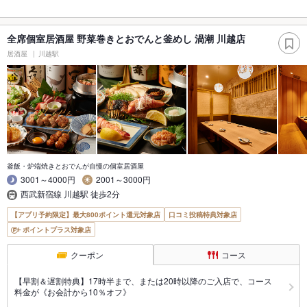
全席個室居酒屋 野菜巻きとおでんと釜めし 渦潮 川越店
居酒屋
川越駅
釜飯・炉端焼きとおでんが自慢の個室居酒屋
3001～4000円
2001～3000円
西武新宿線 川越駅 徒歩2分
【アプリ予約限定】最大800ポイント還元対象店
口コミ投稿特典対象店
ポイントプラス対象店
クーポン
コース
【早割＆遅割特典】17時半まで、または20時以降のご入店で、コース
料金が《お会計から10％オフ》