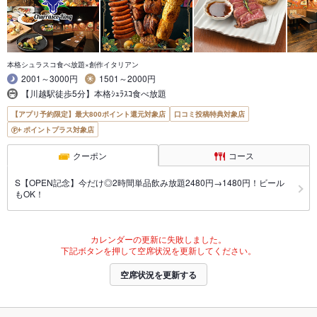
本格シュラスコ食べ放題×創作イタリアン
2001～3000円
1501～2000円
【川越駅徒歩5分】本格ｼｭﾗｽｺ食べ放題
【アプリ予約限定】最大800ポイント還元対象店
口コミ投稿特典対象店
ポイントプラス対象店
クーポン
コース
S【OPEN記念】今だけ◎2時間単品飲み放題2480円→1480円！ビール
もOK！
カレンダーの更新に失敗しました。
下記ボタンを押して空席状況を更新してください。
空席状況を更新する