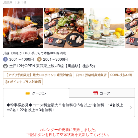
居酒屋
本川越
川越《気軽にBBQ》手ぶらで本格BBQを満喫
3001～4000円
2001～3000円
土日12時OPEN 東武東上線 JR線【川越駅】徒歩5分
【アプリ予約限定】最大800ポイント還元対象店
口コミ投稿特典対象店
COIN+支払い可
ポイントプラス対象店
クーポン
コース
◆幹事様必見◆コース料金最大５名無料◎ 6名以上1名無料！14名以上
⇒2名！22名以上⇒3名無料！
カレンダーの更新に失敗しました。
下記ボタンを押して空席状況を更新してください。