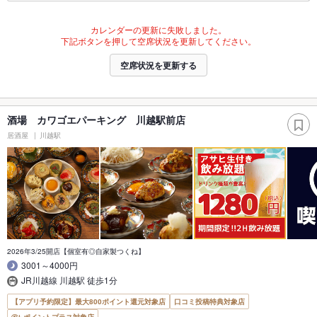
カレンダーの更新に失敗しました。
下記ボタンを押して空席状況を更新してください。
空席状況を更新する
酒場 カワゴエパーキング 川越駅前店
居酒屋
川越駅
2026年3/25開店【個室有◎自家製つくね】
3001～4000円
JR川越線 川越駅 徒歩1分
【アプリ予約限定】最大800ポイント還元対象店
口コミ投稿特典対象店
ポイントプラス対象店