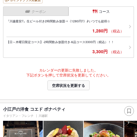
クーポン
コース
『川越最安!!』生ビール付き2時間飲み放題⇒《1280円!!》♪いつでも超得☆
1,280円
（税込）
【日～木曜日限定コース】-2時間飲み放題付き-6品コース3300円（税込）！！
3,300円
（税込）
カレンダーの更新に失敗しました。
下記ボタンを押して空席状況を更新してください。
空席状況を更新する
小江戸の洋食 コエド ボナペティ
イタリアン・フレンチ
川越駅