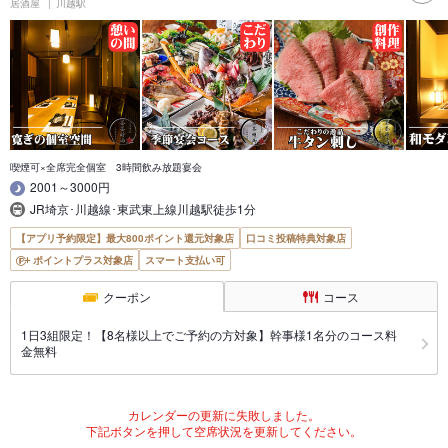
居酒屋
川越駅
喫煙可×全席完全個室 3時間飲み放題宴会
2001～3000円
JR埼京･川越線･東武東上線川越駅徒歩1分
【アプリ予約限定】最大800ポイント還元対象店
口コミ投稿特典対象店
ポイントプラス対象店
スマート支払い可
クーポン
コース
1日3組限定！【8名様以上でご予約の方対象】幹事様1名分のコース料
金無料
カレンダーの更新に失敗しました。
下記ボタンを押して空席状況を更新してください。