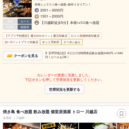
本格シュラスコ食べ放題×創作イタリアン！
2001～3000円
1501～2000円
個室
カード
【川越駅徒歩5分】本格ｼｭﾗｽｺ食べ放題
禁煙席
喫煙席
【アプリ予約限定】最大800ポイント還元対象店
口コミ投稿特典対象店
ポイントプラス対象店
ネット予約可
クーポンあり
S【OPEN記念】今だけ◎2時間単品飲み放題2480円→1480
クーポンを見る
円！ビールもOK！
カレンダーの更新に失敗しました。
下記ボタンを押して空席状況を更新してください。
空席状況を更新する
焼き鳥 食べ放題 飲み放題 個室居酒屋 トロ一 川越店
居酒屋
川越駅