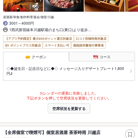
居酒屋/和食/創作料理/宴会/個室/川越
3001～4000円
1西武新宿線本川越駅蔵のまち口(東口)より徒歩…
【アプリ予約限定】最大800ポイント還元対象店
口コミ投稿特典対象店
ポイントプラス対象店
スマート支払い可
適格請求書発行事業者
クーポン
コース
◇◆誕生日・記念日などに◆◇ メッセージ入りデザートプレート1,800
円♪
カレンダーの更新に失敗しました。
下記ボタンを押して空席状況を更新してください。
空席状況を更新する
【全席個室で喫煙可】個室居酒屋 茶茶時雨 川越店