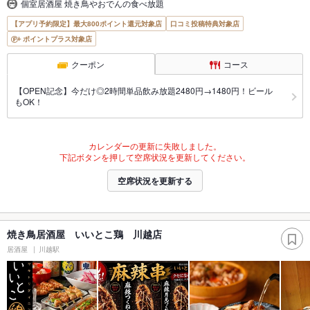
個室居酒屋 焼き鳥やおでんの食べ放題
【アプリ予約限定】最大800ポイント還元対象店
口コミ投稿特典対象店
ポイントプラス対象店
クーポン
コース
【OPEN記念】今だけ◎2時間単品飲み放題2480円→1480円！ビール
もOK！
カレンダーの更新に失敗しました。
下記ボタンを押して空席状況を更新してください。
空席状況を更新する
焼き鳥居酒屋 いいとこ鶏 川越店
居酒屋
川越駅