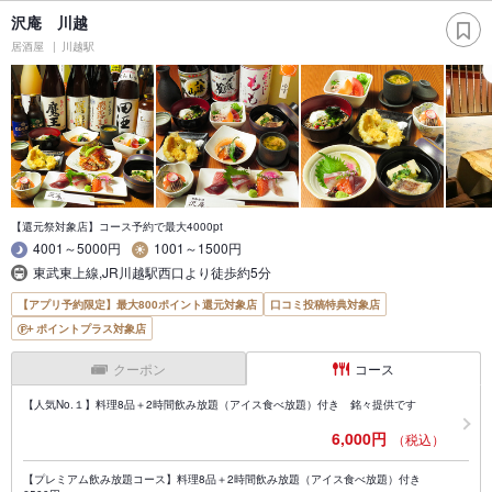
沢庵 川越
居酒屋
川越駅
【還元祭対象店】コース予約で最大4000pt
4001～5000円
1001～1500円
東武東上線,JR川越駅西口より徒歩約5分
【アプリ予約限定】最大800ポイント還元対象店
口コミ投稿特典対象店
ポイントプラス対象店
クーポン
コース
【人気No.１】料理8品＋2時間飲み放題（アイス食べ放題）付き 銘々提供です
6,000円
（税込）
【プレミアム飲み放題コース】料理8品＋2時間飲み放題（アイス食べ放題）付き