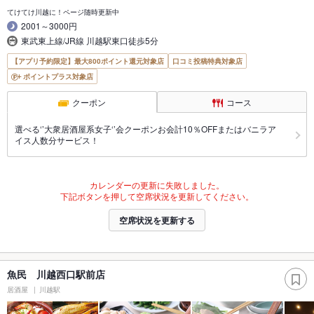
てけてけ川越に！ページ随時更新中
2001～3000円
東武東上線/JR線 川越駅東口徒歩5分
【アプリ予約限定】最大800ポイント還元対象店
口コミ投稿特典対象店
ポイントプラス対象店
クーポン
コース
選べる‘’大衆居酒屋系女子‘’会クーポンお会計10％OFFまたはバニラア
イス人数分サービス！
カレンダーの更新に失敗しました。
下記ボタンを押して空席状況を更新してください。
空席状況を更新する
魚民 川越西口駅前店
居酒屋
川越駅