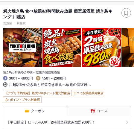
炭火焼き鳥 食べ放題&3時間飲み放題 個室居酒屋 焼き鳥キ
ング 川越店
居酒屋
川越駅
焼き鳥と野菜巻き串食べ放題の個室居酒屋
3001～4000円
1501～2000円
川越駅3分 焼き鳥と野菜巻き串食べ放題の個室居…
【アプリ予約限定】最大800ポイント還元対象店
口コミ投稿特典対象店
ポイントプラス対象店
クーポン
コース
【平日限定】ビールもOK！2時間単品飲み放題980円！