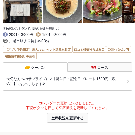
古民家レストランで川越の食材を美味しく
2001～3000円
1501～2000円
川越市駅より徒歩約23分
【アプリ予約限定】最大350ポイント還元対象店
口コミ投稿特典対象店
COIN+支払い可
適格請求書発行事業者
クーポン
コース
大切な方へのサプライズに♪【誕生日・記念日プレート 1500円（税
込）】でお出しします♪
カレンダーの更新に失敗しました。
下記ボタンを押して空席状況を更新してください。
空席状況を更新する