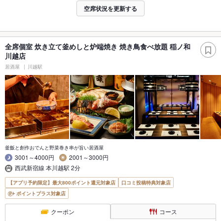
空席状況を更新する
全席個室 炊き立て釜めしと炉端焼き 焼き鳥食べ放題 稲ノ和
川越店
居酒屋
川越駅
釜飯と創作おでんと野菜巻き串が旨い居酒屋
3001～4000円
2001～3000円
西武新宿線 本川越駅 2分
【アプリ予約限定】最大800ポイント還元対象店
口コミ投稿特典対象店
ポイントプラス対象店
クーポン
コース