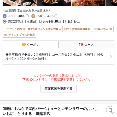
川越 居酒屋 宴会 焼き鳥 飲み放題 水炊き
3001～4000円
2001～3000円
西武新宿線【本川越】駅徒歩1分!JR線【川越】徒…
【アプリ予約限定】最大800ポイント還元対象店
口コミ投稿特典対象店
COIN+支払い可
ポイントプラス対象店
クーポン
コース
◆幹事様必見◆最大5名様無料！ コース料金6名様以上1名無料！14名
様⇒2名！22名様⇒3名無料！
カレンダーの更新に失敗しました。
下記ボタンを押して空席状況を更新してください。
空席状況を更新する
気軽に手ぶらで屋内バーベキューとレモンサワーのおいし
いお店 とりまる 川越本店