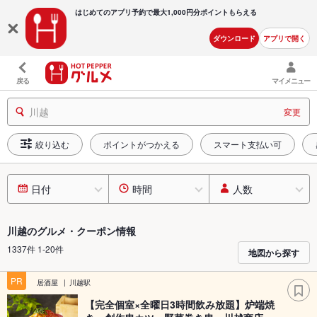
はじめてのアプリ予約で最大
1,000円分ポイントもらえる
ダウンロード
アプリで開く
戻る
マイメニュー
川越
変更
絞り込む
ポイントがつかえる
スマート支払い可
日付
時間
人数
川越のグルメ・クーポン情報
1337件 1-20件
地図から探す
PR
居酒屋
川越駅
【完全個室×全曜日3時間飲み放題】炉端焼