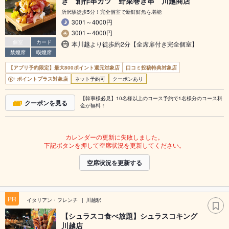
き 創作串カツ 野菜巻き串 川越商店
所沢駅徒歩5分！完全個室で新鮮鮮魚を堪能
3001～4000円
3001～4000円
個室
カード
本川越より徒歩約2分【全席扉付き完全個室】
禁煙席
喫煙席
【アプリ予約限定】最大800ポイント還元対象店
口コミ投稿特典対象店
ポイントプラス対象店
ネット予約可
クーポンあり
【幹事様必見】10名様以上のコース予約で1名様分のコース料
クーポンを見る
金が無料！
カレンダーの更新に失敗しました。
下記ボタンを押して空席状況を更新してください。
空席状況を更新する
PR
イタリアン・フレンチ
川越駅
【シュラスコ食べ放題】シュラスコキング
川越店