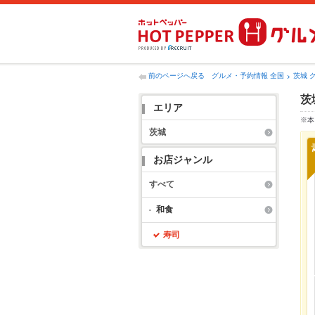
前のページへ戻る
グルメ・予約情報 全国
茨城 
茨
エリア
※本
茨城
お店ジャンル
すべて
和食
寿司