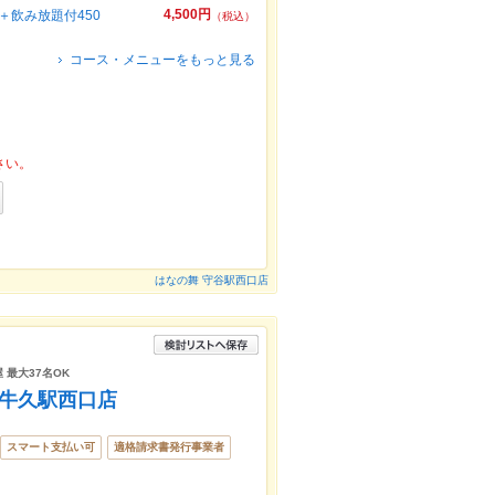
4,500円
飲み放題付450
（税込）
コース・メニューをもっと見る
さい。
はなの舞 守谷駅西口店
 最大37名OK
 牛久駅西口店
スマート支払い可
適格請求書発行事業者