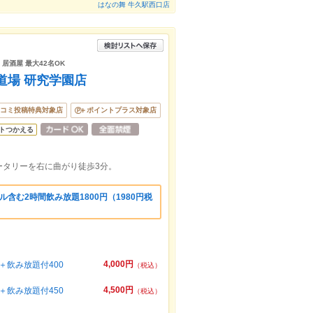
はなの舞 牛久駅西口店
 居酒屋 最大42名OK
道場 研究学園店
コミ投稿特典対象店
ポイントプラス対象店
トつかえる
ータリーを右に曲がり徒歩3分。
含む2時間飲み放題1800円（1980円税
4,000円
飲み放題付400
（税込）
4,500円
飲み放題付450
（税込）