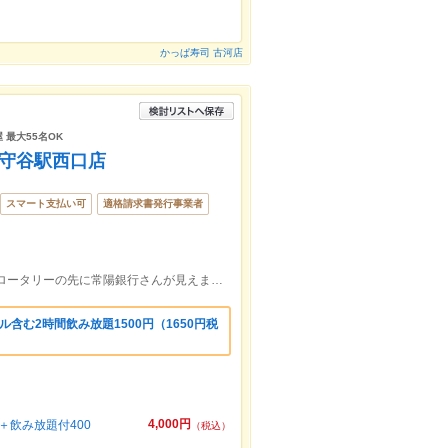
かっぱ寿司 古河店
 最大55名OK
 守谷駅西口店
スマート支払い可
適格請求書発行事業者
TX守谷駅の改札出て左の西口側へ！駅前ロータリーの先に常陽銀行さんが見えましたら、道路挟んだ、みずほ銀行さん2階♪
含む2時間飲み放題1500円（1650円税
4,000円
飲み放題付400
（税込）