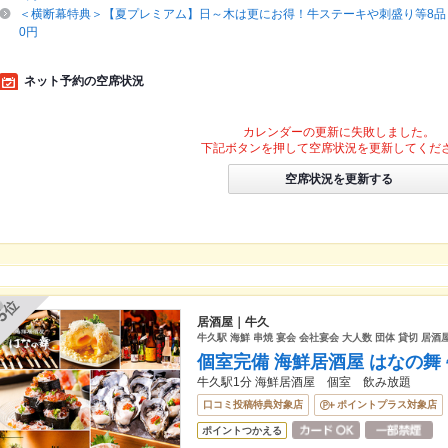
＜横断幕特典＞【夏プレミアム】日～木は更にお得！牛ステーキや刺盛り等8品＋
0円
ネット予約の空席状況
カレンダーの更新に失敗しました。
下記ボタンを押して空席状況を更新してくだ
空席状況を更新する
位
5
居酒屋｜牛久
牛久駅 海鮮 串焼 宴会 会社宴会 大人数 団体 貸切 居酒屋
個室完備 海鮮居酒屋 はなの舞
牛久駅1分 海鮮居酒屋 個室 飲み放題
口コミ投稿特典対象店
ポイントプラス対象店
ポイントつかえる