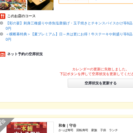
このお店のコース
【彩の宴】刺身三種盛りや赤魚塩唐揚げ・玉子焼きとチキンスパイスかけ等8品＋
0円
＜横断幕特典＞【夏プレミアム】日～木は更にお得！牛ステーキや刺盛り等8品＋
0円
ネット予約の空席状況
カレンダーの更新に失敗しました。
下記ボタンを押して空席状況を更新してくだ
空席状況を更新する
位
2
和食｜守谷
かっぱ寿司 回転寿司 家族 子供 ランチ