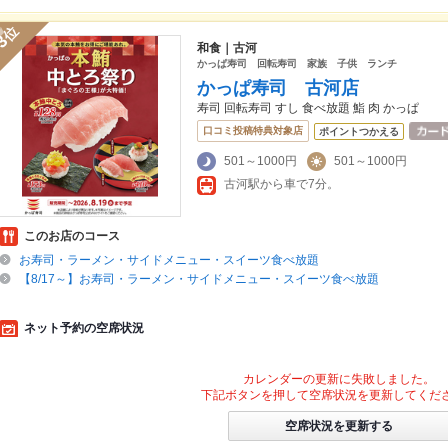
位
3
和食｜古河
かっぱ寿司 回転寿司 家族 子供 ランチ
かっぱ寿司 古河店
寿司 回転寿司 すし 食べ放題 鮨 肉 かっぱ
口コミ投稿特典対象店
ポイントつかえる
501～1000円
501～1000円
古河駅から車で7分。
このお店のコース
お寿司・ラーメン・サイドメニュー・スイーツ食べ放題
【8/17～】お寿司・ラーメン・サイドメニュー・スイーツ食べ放題
ネット予約の空席状況
カレンダーの更新に失敗しました。
下記ボタンを押して空席状況を更新してくだ
空席状況を更新する