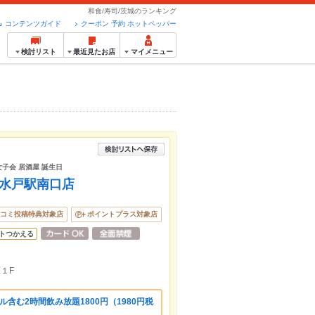
和食/寿司/茨城のランキング
コンテンツガイド
クーポン 予約 ホットペッパー
検討リスト
最近見たお店
マイメニュー
女子会 居酒屋 誕生日
 水戸駅南口店
コミ投稿特典対象店
ポイントプラス対象店
トつかえる
X１F
含む2時間飲み放題1800円（1980円税