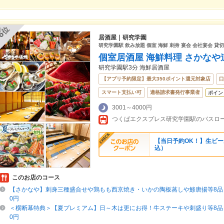
位
6
居酒屋｜研究学園
研究学園駅 飲み放題 個室 海鮮 刺身 宴会 会社宴会 貸切
個室居酒屋 海鮮料理 さかなや
研究学園駅3分 海鮮居酒屋
【アプリ予約限定】最大350ポイント還元対象店
口
スマート支払い可
適格請求書発行事業者
ポイン
3001～4000円
つくばエクスプレス研究学園駅のバスロ
【当日予約OK！】生ビール
込）
このお店のコース
【さかなや】刺身三種盛合せや鶏もも西京焼き・いかの陶板蒸しや鯵唐揚等8品＋
0円
＜横断幕特典＞【夏プレミアム】日～木は更にお得！牛ステーキや刺盛り等8品＋
0円