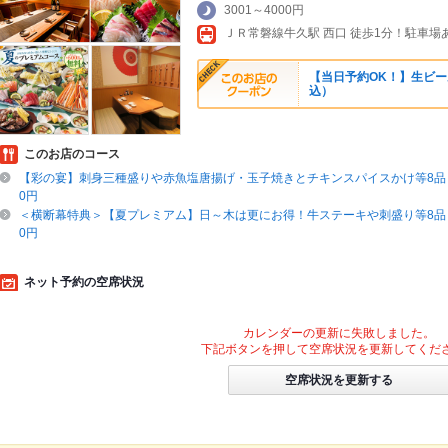
3001～4000円
ＪＲ常磐線牛久駅 西口 徒歩1分！駐車場
【当日予約OK！】生ビール
込）
このお店のコース
【彩の宴】刺身三種盛りや赤魚塩唐揚げ・玉子焼きとチキンスパイスかけ等8品＋
0円
＜横断幕特典＞【夏プレミアム】日～木は更にお得！牛ステーキや刺盛り等8品＋
0円
ネット予約の空席状況
カレンダーの更新に失敗しました。
下記ボタンを押して空席状況を更新してくだ
空席状況を更新する