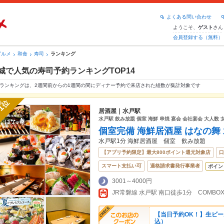
よくある問い合わせ
ようこそ、
さん
ゲスト
会員登録する（無料）
グルメ
和食
寿司
ランキング
城で人気の寿司予約ランキングTOP14
ランキングは、2週間前からの1週間の間にディナー予約で来店された組数が集計対象です
位
1
居酒屋｜水戸駅
水戸駅 飲み放題 個室 海鮮 串焼 宴会 会社宴会 大人数 
個室完備 海鮮居酒屋 はなの舞
水戸駅1分 海鮮居酒屋 個室 飲み放題
【アプリ予約限定】最大800ポイント還元対象店
口
スマート支払い可
適格請求書発行事業者
ポイン
3001～4000円
JR常磐線 水戸駅 南口徒歩1分 COMBO
【当日予約OK！】生ビール
込）