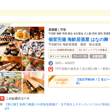
位
4
居酒屋｜守谷
守谷駅 海鮮 串焼 宴会 会社宴会 大人数 団体 貸切 居酒屋
個室完備 海鮮居酒屋 はなの舞
守谷駅3分 海鮮居酒屋 個室 飲み放題
口コミ投稿特典対象店
ポイントプラス対象店
ポイントつかえる
3001～4000円
【当日予約OK！】生ビール
込）
このお店のコース
【彩の宴】刺身三種盛りや赤魚塩唐揚げ・玉子焼きとチキンスパイスかけ等8品＋
0円