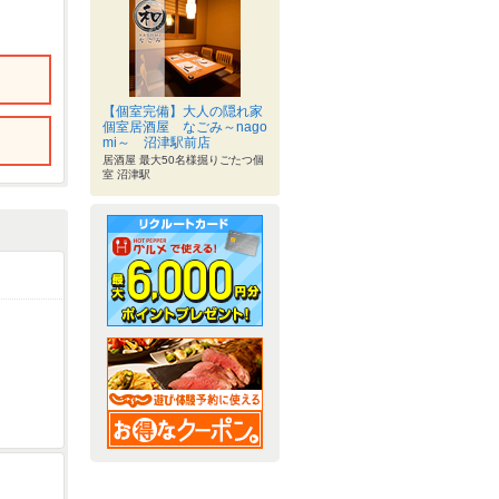
【個室完備】大人の隠れ家
個室居酒屋 なごみ～nago
mi～ 沼津駅前店
居酒屋 最大50名様掘りごたつ個
室 沼津駅