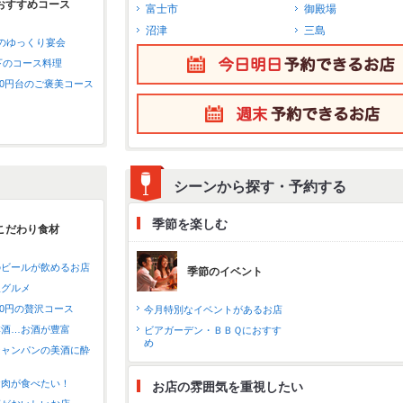
おすすめコース
富士市
御殿場
沼津
三島
のゆっくり宴会
以下のコース料理
000円台のご褒美コース
シーンから探す・予約する
季節を楽しむ
こだわり食材
のビールが飲めるお店
季節のイベント
沢グルメ
000円の贅沢コース
今月特別なイベントがあるお店
本酒…お酒が豊富
ビアガーデン・ＢＢＱにおすす
め
シャンパンの美酒に酔
お肉が食べたい！
お店の雰囲気を重視したい