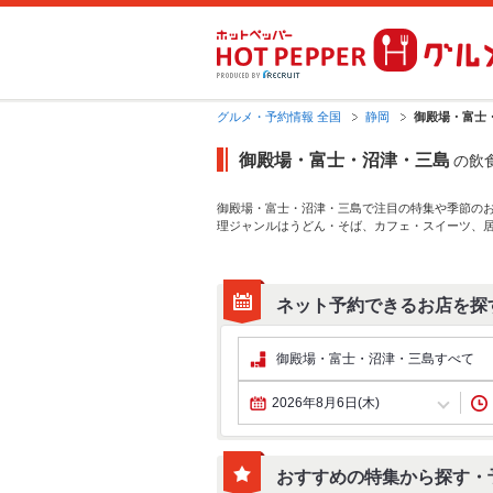
グルメ・予約情報 全国
静岡
御殿場・富士
御殿場・富士・沼津・三島
の飲
御殿場・富士・沼津・三島で注目の特集や季節の
理ジャンルは
うどん・そば
、
カフェ・スイーツ
、
ちろん、とっておきのメニューや季節のおすすめ料
も拡大中です。友達どうしの飲み会にも、会社の
ネット予約できるお店を探
2026年8月6日(木)
おすすめの特集から探す・