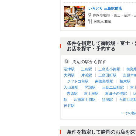
いろどり 三島駅前店
静岡/御殿場・富士・沼津・
居酒屋/和風
条件を指定して御殿場・富士・
お店を探す・予約する
周辺の駅から探す
沼津駅
三島駅
三島広小路駅
御殿
大岡駅
片浜駅
三島田町駅
吉原本
ジヤトコ前駅
南御殿場駅
柚木駅
入山瀬駅
竪堀駅
三島二日町駅
富
吉原駅
富士根駅
東田子の浦駅
駅
岳南富士岡駅
須津駅
岳南江尾
神谷駅
その他
条件を指定して静岡のお店を探