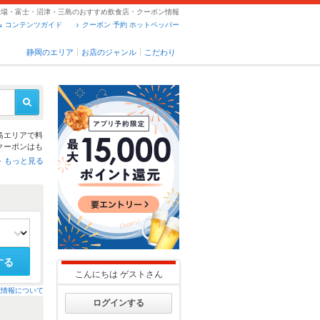
殿場・富士・沼津・三島のおすすめ飲食店・クーポン情報
コンテンツガイド
クーポン 予約 ホットペッパー
静岡のエリア
お店のジャンル
こだわり
島
エリアで料
クーポンはも
が使えるお店
もっと見る
する
こんにちは
ゲスト
さん
載情報について
ログインする