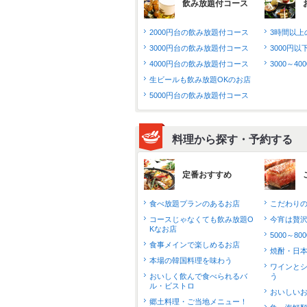
飲み放題付コース
2000円台の飲み放題付コース
3時間以上
3000円台の飲み放題付コース
3000円
4000円台の飲み放題付コース
3000～4
生ビールも飲み放題OKのお店
5000円台の飲み放題付コース
料理から探す・予約する
定番おすすめ
食べ放題プランのあるお店
こだわり
コースじゃなくても飲み放題O
今宵は贅
Kなお店
5000～8
食事メインで楽しめるお店
焼酎・日
本場の韓国料理を味わう
ワインと
おいしく飲んで食べられるバ
う
ル・ビストロ
おいしい
郷土料理・ご当地メニュー！