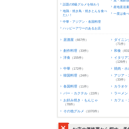
魚・海鮮
話題のB級グルメを味わう
産地直送
地鶏・焼き鳥・焼きとんを食べ
一度は食
たい！
中華・アジアン・各国料理
ハッピーアワーのあるお店
居酒屋
ダイニン
（667件）
（71件）
創作料理
和食
（33件）
（83
洋食
イタリア
（155件）
（126件）
中華
焼肉・ホ
（172件）
韓国料理
アジア・
（24件）
（33件）
各国料理
カラオケ
（11件）
バー・カクテル
ラーメン
（22件）
お好み焼き・もんじゃ
カフェ・
（78件）
その他グルメ
（1070件）