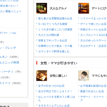
類がおいしいお店
素材を食べたい！
大人なグルメ
デートにぴ
べたい看板メニュー
落ち着ける雰囲気自慢のお店
ソファーでまったりす
3～4人でくつろげる個室
デートで使いたいお店
くつろぎの掘りごたつ式個室
内装がオシャレなお店
グバー・バル
大人たちの隠れ家
カップルシート＆2人
深夜までやっているお店
大人のゆったりデート
1件）
仕事帰りにサク飲み・サク飯
大人のデート・記念日
ン・フレンチ
カウンターで料理を愉しむ
ルモン
（140件）
エスニック料理
女性・ママが行きやすい
・パーティ
（7件）
女性に嬉しい
ママにもや
（211件）
スイーツ
（391件）
女子の行きつけのお店
お子様連れ歓迎のお店
女の子同士で行くとオトク！
家族で行きたいお店
おしゃべりする夜カフェ夜ごは
デザート・スイーツ・
ん
グ
ＳＮＳでシェアしたいお店