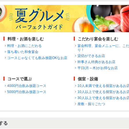
料理・お酒を楽しむ
こだわり宴会を楽しむ
料理・お酒にこだわる
宴会料理、宴会メニューに、こ
り！
落ち着いた和食宴会
貸切ができるお店
コースじゃなくても飲み放題OKなお店
幹事さん特典があるお店
平日(月～木)がお得なお店
コースで選ぶ
個室・設備
4000円台飲み放題コース
10人未満で使える個室があるお
5000円台飲み放題コース
10人以上で使える個室があるお
30人以上で使える個室があるお
座敷・掘りごたつ
する