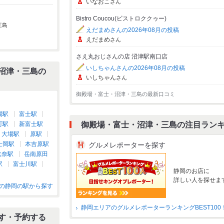
いなおこ
さん
Bistro Coucou(ビストロククゥー)
三島
えだまめさんの2026年08月の投稿
えだまめ
さん
さえ丸おじさんの店 沼津駅南口店
いしちゃんさんの2026年08月の投稿
沼津・三島の
いしちゃん
さん
御殿場・富士・沼津・三島の最新口コミ
場駅
富士駅
町駅
新富士駅
御殿場・富士・沼津・三島の注目ラン
大場駅
原駅
士岡駅
本吉原駅
グルメレポーターを探す
比奈駅
岳南原田
駅
富士川駅
静岡のお店に
詳しい人を探せま
の静岡の駅から探す
静岡エリアのグルメレポーターランキングBEST100
す・予約する