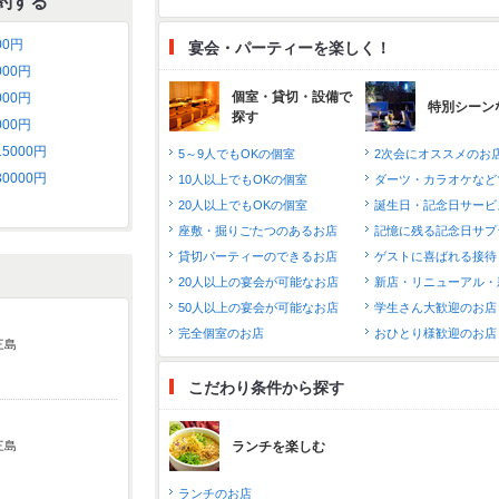
約する
00円
宴会・パーティーを楽しく！
000円
個室・貸切・設備で
000円
特別シーン
探す
000円
15000円
5～9人でもOKの個室
2次会にオススメのお
30000円
10人以上でもOKの個室
ダーツ・カラオケなど
20人以上でもOKの個室
誕生日・記念日サービ
座敷・掘りごたつのあるお店
記憶に残る記念日サプ
貸切パーティーのできるお店
ゲストに喜ばれる接待
20人以上の宴会が可能なお店
新店・リニューアル・
50人以上の宴会が可能なお店
学生さん大歓迎のお店
完全個室のお店
おひとり様歓迎のお店
三島
こだわり条件から探す
三島
ランチを楽しむ
ランチのお店