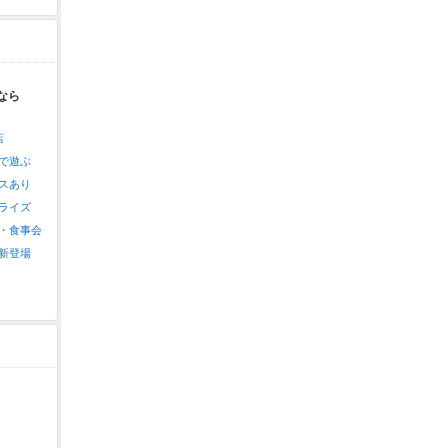
なら
店
で遊ぶ
スあり
ライズ
・食事会
新登場