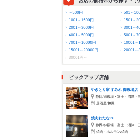
お店の価格帯から探す・予
～500円
501～10
1001～1500円
1501～2
2001～3000円
3001～4
4001～5000円
5001～7
7001～10000円
10001～
15001～20000円
20001～
30001円～
ピックアップ店舗
やきとり家 すみれ 御殿場店
静岡/御殿場・富士・沼津・
居酒屋/和風
焼肉わたなべ
静岡/御殿場・富士・沼津・
焼肉・ホルモン/焼肉