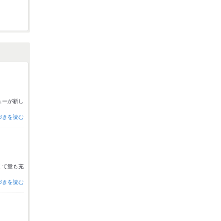
ミ
ューが新し
づきを読む
くて量も充
づきを読む