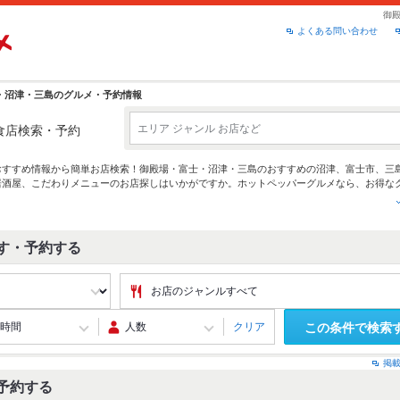
御
よくある問い合わせ
・沼津・三島のグルメ・予約情報
食店検索・予約
おすすめ情報から簡単お店検索！御殿場・富士・沼津・三島のおすすめの
沼津
、
富士市
、
三
居酒屋
、こだわりメニューのお店探しはいかがですか。ホットペッパーグルメなら、お得な
理など、お店の最新情報をご紹介しているので安心！24時間使える簡単便利なネット予約
宴会にも、デートやパーティーにもお得に便利にホットペッパーグルメをご利用ください。
す・予約する
クリア
この条件で検索
掲
予約する