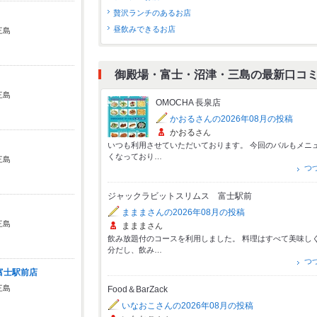
贅沢ランチのあるお店
昼飲みできるお店
三島
御殿場・富士・沼津・三島の最新口コ
三島
OMOCHA 長泉店
かおるさんの2026年08月の投稿
かおる
さん
いつも利用させていただいております。 今回のバルもメニ
くなっており…
三島
つ
ジャックラビットスリムス 富士駅前
まままさんの2026年08月の投稿
三島
ままま
さん
飲み放題付のコースを利用しました。 料理はすべて美味し
分だし、飲み…
つ
富士駅前店
三島
Food＆BarZack
いなおこさんの2026年08月の投稿