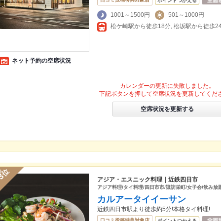
ポイントつかえる
1001～1500円
501～1000円
松ケ崎駅から徒歩18分, 松坂駅から徒歩2
ネット予約の空席状況
カレンダーの更新に失敗しました。
下記ボタンを押して空席状況を更新してくだ
空席状況を更新する
位
3
アジア・エスニック料理｜近鉄四日市
アジア料理/タイ料理/四日市市/諏訪栄町/女子会/飲み放
カルアータイイーサン
近鉄四日市駅より徒歩約5分!本格タイ料理!
口コミ投稿特典対象店
ポイントつかえる