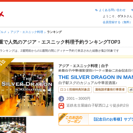
よくある問い合わせ
ようこそ、
さん
ゲスト
会員登録する（無料）
グルメ
アジア・エスニック料理
ランキング
重で人気のアジア・エスニック料理予約ランキングTOP3
ランキングは、2週間前からの1週間の間にディナー予約で来店された組数が集計対象です
位
1
アジア・エスニック料理｜白子
鈴鹿/白子/中華/個室/貸切/パーティ/宴会/二次会/記念日
THE SILVER DRAGON IN M
白子駅スグのカジュアル中華居酒屋♪
口コミ投稿特典対象店
適格請求書発行事業者
ポ
2001～3000円
近鉄名古屋線白子駅西口より徒歩約2分
【記念日のお客様】サプ