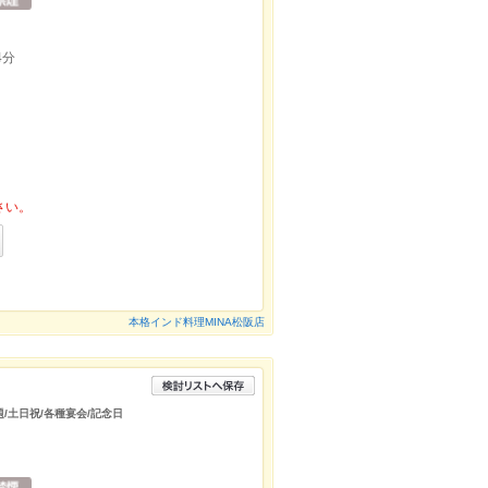
4分
さい。
本格インド料理MINA松阪店
題/土日祝/各種宴会/記念日