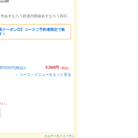
近鉄近鉄四日市駅北口より徒歩約5分/四日市あすなろう鉄道内部線あすなろう四日市駅北口より徒歩約5分
延長クーポン◎】コースご予約者限定で飲
す！
5,500円
500円(税込)♪
（税込）
コース・メニューをもっと見る
さい。
カルアータイイーサン