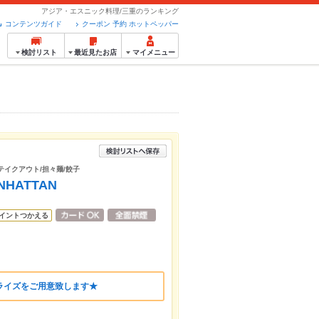
アジア・エスニック料理/三重のランキング
コンテンツガイド
クーポン 予約 ホットペッパー
検討リスト
最近見たお店
マイメニュー
/テイクアウト/担々麺/餃子
ANHATTAN
イントつかえる
ライズをご用意致します★