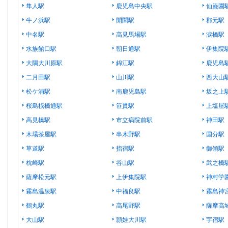
隼人駅
鹿児島中央駅
仙巌園
牛ノ浜駅
開聞駅
郡元駅
中名駅
高見馬場駅
涙橋駅
水族館口駅
朝日通駅
伊集院
大隅大川原駅
錦江駅
鹿児島
二月田駅
山川駅
西大山
松ケ浦駅
南鹿児島駅
坂之上
桜島桟橋通駅
笹貫駅
上塩屋
高見橋駅
市立病院前駅
神田駅
木場茶屋駅
串木野駅
国分駅
草道駅
指宿駅
御領駅
枕崎駅
谷山駅
武之橋
薩摩松元駅
上伊集院駅
神村学
霧島温泉駅
中福良駅
霧島神
鶴丸駅
高尾野駅
薩摩高
大山駅
頴娃大川駅
宇宿駅