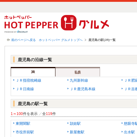
前のページへ戻る
ホットペッパー グルメトップへ
鹿児島の駅(JR)一覧
鹿児島の沿線一覧
ＪＲ指宿枕崎線
九州新幹線
ＪＲ肥
ＪＲ日南線
ＪＲ鹿児島本線
ＪＲ吉
鹿児島の駅一覧
1
～
100
件を表示
／
全
119
件
東開聞駅
頴娃駅
慈眼寺
市役所前駅
新屋敷駅
出水駅