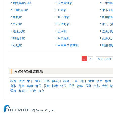
鹿児島駅前駅
天文館通駅
二中通
工学部前駅
川内駅
東市来
姶良駅
米ノ津駅
野田郷
白沢駅
五位野駅
郡元（
湯之元駅
広木駅
嘉例川
加治木駅
阿久根駅
薩摩大
石垣駅
甲東中学校前駅
騎射場
1
2
次の100件
その他の都道府県
福岡
佐賀
東京
愛知
山形
神奈川
福島
三重
山口
宮城
岐阜
静岡
鳥取
熊本
島根
群馬
茨城
栃木
埼玉
千葉
徳島
長野
京都
大阪
愛媛
和歌山
兵庫
奈良
(C) Recruit Co., Ltd.