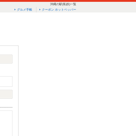
沖縄の駅(私鉄)一覧
グルメ手帳
クーポン ホットペッパー