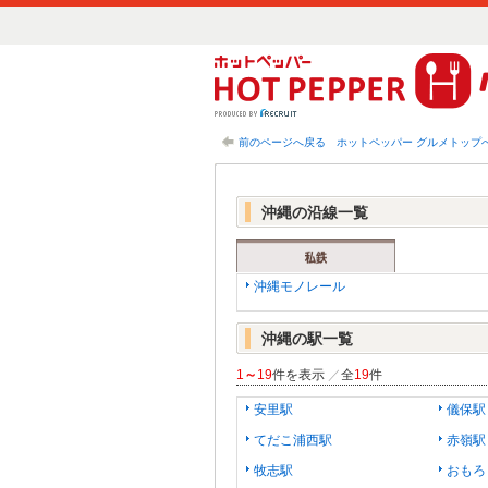
前のページへ戻る
ホットペッパー グルメトップ
沖縄の沿線一覧
沖縄モノレール
沖縄の駅一覧
1
～
19
件を表示
／
全
19
件
安里駅
儀保駅
てだこ浦西駅
赤嶺駅
牧志駅
おもろ