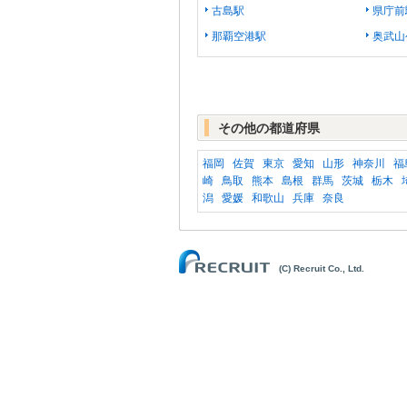
古島駅
県庁前
那覇空港駅
奥武山
その他の都道府県
福岡
佐賀
東京
愛知
山形
神奈川
福
崎
鳥取
熊本
島根
群馬
茨城
栃木
潟
愛媛
和歌山
兵庫
奈良
(C) Recruit Co., Ltd.