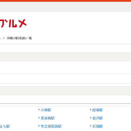
へ
沖縄の駅(私鉄)一覧
小禄駅
経塚駅
美栄橋駅
壺川駅
まち駅
市立病院前駅
石嶺駅