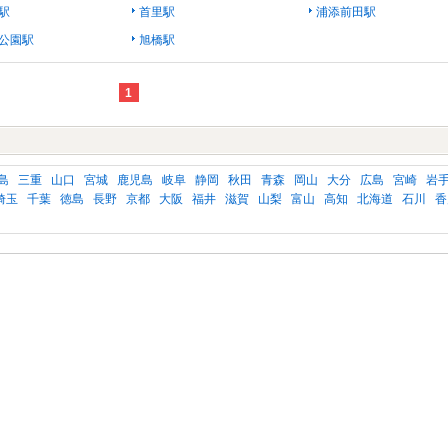
駅
首里駅
浦添前田駅
公園駅
旭橋駅
1
島
三重
山口
宮城
鹿児島
岐阜
静岡
秋田
青森
岡山
大分
広島
宮崎
岩
埼玉
千葉
徳島
長野
京都
大阪
福井
滋賀
山梨
富山
高知
北海道
石川
香