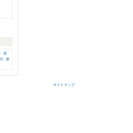
手
長
川
新
サイトマップ