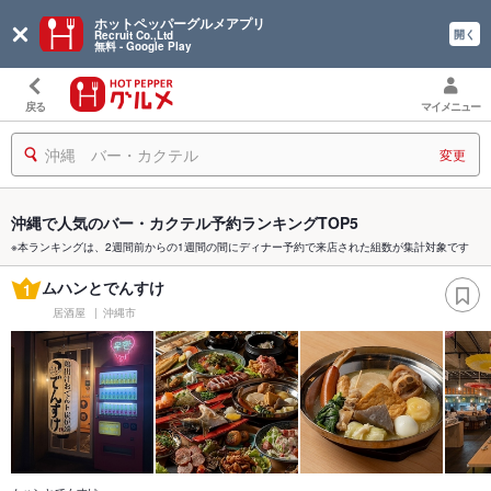
ホットペッパーグルメアプリ
開く
Recruit Co.,Ltd
無料 - Google Play
戻る
マイメニュー
沖縄 バー・カクテル
変更
沖縄で人気のバー・カクテル予約ランキングTOP5
※本ランキングは、2週間前からの1週間の間にディナー予約で来店された組数が集計対象です
ムハンとでんすけ
1
居酒屋
沖縄市