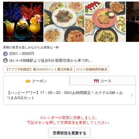
那覇の夜景を楽しみながらお洒落な一杯
2001～3000円
ゆいﾚｰﾙ旭橋駅より徒歩5分/那覇空港から車で約…
【アプリ予約限定】最大350ポイント還元対象店
口コミ投稿特典対象店
クーポン
コース
【ハッピーアワー】17：00～20：00のお時間限定！カクテル3杯＋お
つまみ3点セット
カレンダーの更新に失敗しました。
下記ボタンを押して空席状況を更新してください。
空席状況を更新する