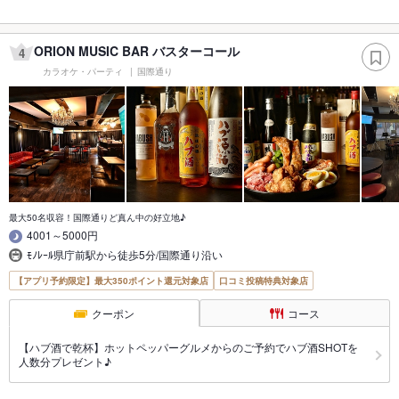
ORION MUSIC BAR バスターコール
4
カラオケ・パーティ
国際通り
最大50名収容！国際通りど真ん中の好立地♪
4001～5000円
ﾓﾉﾚｰﾙ県庁前駅から徒歩5分/国際通り沿い
【アプリ予約限定】最大350ポイント還元対象店
口コミ投稿特典対象店
クーポン
コース
【ハブ酒で乾杯】ホットペッパーグルメからのご予約でハブ酒SHOTを
人数分プレゼント♪