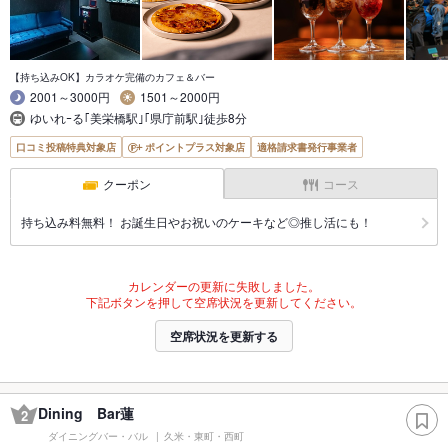
【持ち込みOK】カラオケ完備のカフェ＆バー
2001～3000円
1501～2000円
ゆいれｰる｢美栄橋駅｣｢県庁前駅｣徒歩8分
口コミ投稿特典対象店
ポイントプラス対象店
適格請求書発行事業者
クーポン
コース
持ち込み料無料！ お誕生日やお祝いのケーキなど◎推し活にも！
カレンダーの更新に失敗しました。
下記ボタンを押して空席状況を更新してください。
空席状況を更新する
Dining Bar蓮
2
ダイニングバー・バル
久米・東町・西町