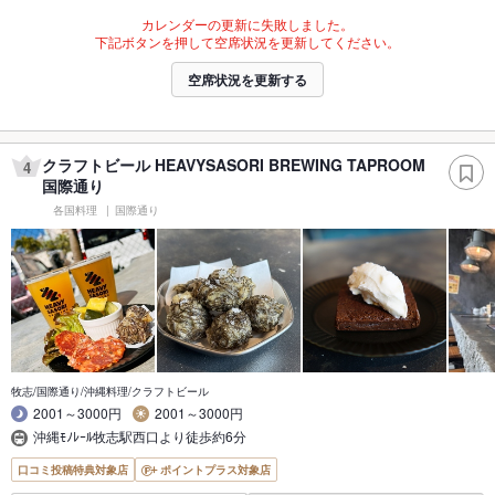
カレンダーの更新に失敗しました。
下記ボタンを押して空席状況を更新してください。
空席状況を更新する
クラフトビール HEAVYSASORI BREWING TAPROOM
4
国際通り
各国料理
国際通り
牧志/国際通り/沖縄料理/クラフトビール
2001～3000円
2001～3000円
沖縄ﾓﾉﾚｰﾙ牧志駅西口より徒歩約6分
口コミ投稿特典対象店
ポイントプラス対象店