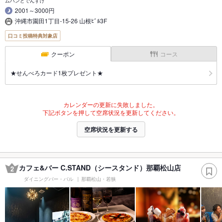
ムハンとでんすけ
2001～3000円
沖縄市園田1丁目-15-26 山根ﾋﾞﾙ3F
口コミ投稿特典対象店
クーポン
コース
★せんべろカード1枚プレゼント★
カレンダーの更新に失敗しました。
下記ボタンを押して空席状況を更新してください。
空席状況を更新する
カフェ&バー C.STAND（シースタンド）那覇松山店
2
ダイニングバー・バル
那覇松山・若狭