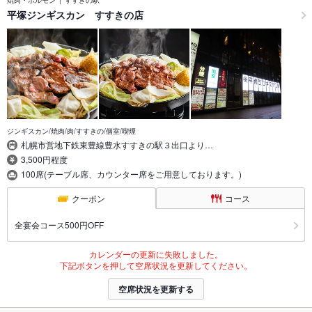
平塚ジンギスカン すすきの店
ジンギスカン/焼肉/肉/すすきの/個室/喫煙
札幌市営地下鉄東豊線豊水すすきの駅３出口より…
3,500円程度
100席(テーブル席、カウンター席をご用意しております。)
クーポン
コース
全宴会コース500円OFF
カレンダーの更新に失敗しました。
下記ボタンを押して空席状況を更新してください。
空席状況を更新する