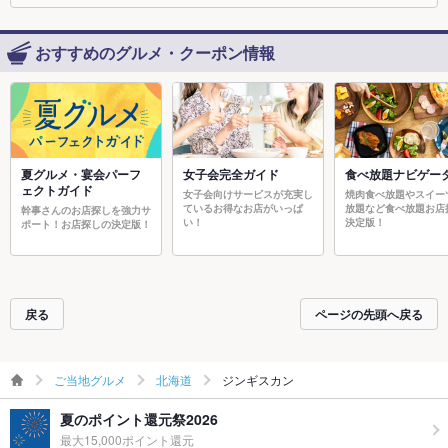
おすすめのグルメ・クーポン情報
夏グルメ・宴会パーフ
女子会完全ガイド
食べ放題ナビゲー
ェクトガイド
女子会向けサービスが充実し
焼肉食べ放題やスイー
ているお得なお店がいっぱ
放題など食べ放題お店
幹事さんのお店探しを強力サ
い！
決定版！
ポート！お店探しの決定版！
戻る
ページの先頭へ戻る
ご当地グルメ
北海道
ジンギスカン
夏のポイント還元祭2026
最大15,000ポイント還元