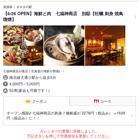
居酒屋
すすきの駅
【6/26 OPEN】海鮮と肉 七福神商店 別邸【牡蠣 刺身 焼鳥
喫煙】
七福神商店が復活！北海道の海鮮が勢揃い！
南北線大通り駅から徒歩5分
4,000円～5,000円
52席(宴会も可能です！)
クーポン
コース
オープン感謝♪ 七福神商店の刺身７種船盛が 3278円（税込み）→1639
円（税込み）に！！
カレンダーの更新に失敗しました。
下記ボタンを押して空席状況を更新してください。