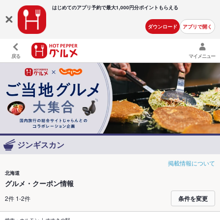
はじめてのアプリ予約で最大
1,000円分ポイントもらえる
ダウンロード
アプリで開く
戻る
マイメニュー
ジンギスカン
掲載情報について
北海道
グルメ・クーポン情報
2件 1-2件
条件を変更
焼肉・ホルモン
すすきの駅