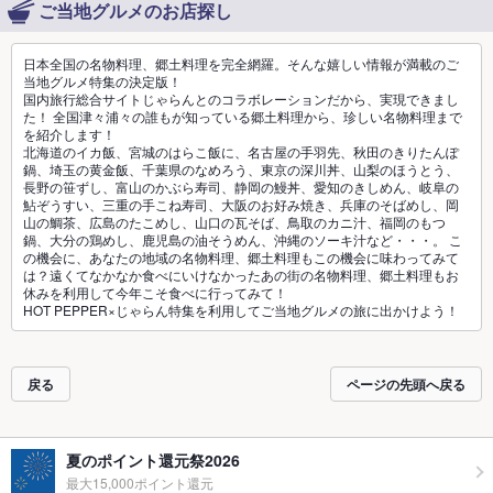
ご当地グルメのお店探し
日本全国の名物料理、郷土料理を完全網羅。そんな嬉しい情報が満載のご
当地グルメ特集の決定版！
国内旅行総合サイトじゃらんとのコラボレーションだから、実現できまし
た！ 全国津々浦々の誰もが知っている郷土料理から、珍しい名物料理まで
を紹介します！
北海道のイカ飯、宮城のはらこ飯に、名古屋の手羽先、秋田のきりたんぽ
鍋、埼玉の黄金飯、千葉県のなめろう、東京の深川丼、山梨のほうとう、
長野の笹ずし、富山のかぶら寿司、静岡の鰻丼、愛知のきしめん、岐阜の
鮎ぞうすい、三重の手こね寿司、大阪のお好み焼き、兵庫のそばめし、岡
山の鯛茶、広島のたこめし、山口の瓦そば、鳥取のカニ汁、福岡のもつ
鍋、大分の鶏めし、鹿児島の油そうめん、沖縄のソーキ汁など・・・。 こ
の機会に、あなたの地域の名物料理、郷土料理もこの機会に味わってみて
は？遠くてなかなか食べにいけなかったあの街の名物料理、郷土料理もお
休みを利用して今年こそ食べに行ってみて！
HOT PEPPER×じゃらん特集を利用してご当地グルメの旅に出かけよう！
戻る
ページの先頭へ戻る
夏のポイント還元祭2026
最大15,000ポイント還元