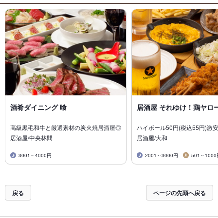
酒肴ダイニング 喰
居酒屋 それゆけ！鶏ヤロ
高級黒毛和牛と厳選素材の炭火焼居酒屋◎
ハイボール50円(税込55円)激
居酒屋/中央林間
居酒屋/大和
3001～4000円
2001～3000円
501～100
戻る
ページの先頭へ戻る