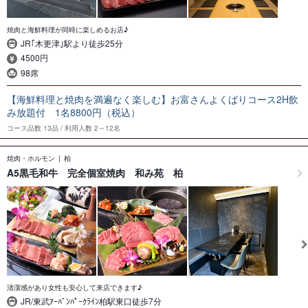
焼肉と海鮮料理が同時に楽しめるお店♪
JR｢木更津｣駅より徒歩25分
4500円
98席
【海鮮料理と焼肉を満遍なく楽しむ】お富さんよくばりコース2H飲
み放題付 1名8800円（税込）
コース品数
13品
利用人数
2～12名
焼肉・ホルモン
柏
A5黒毛和牛 完全個室焼肉 和み苑 柏
清潔感があり女性も安心して来店できます♪
JR/東武ｱｰﾊﾞﾝﾊﾟｰｸﾗｲﾝ柏駅東口徒歩7分