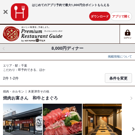
はじめてのアプリ予約で最大
1,000円分ポイントもらえる
ダウンロード
アプリで開く
8,000円ディナー
掲載情報について
エリア・駅：千葉
こだわり：即予約できる、ほか
2件 1-2件
条件を変更
焼肉・ホルモン
木更津市その他
焼肉お富さん 和牛とまぐろ