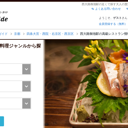
西大路御池駅の近くで探す大人の贅
よくある問い合わせ
ようこそ、
さん
ゲスト
会員登録する（無料）
ガイド
京都
四条大宮・西院・右京区・西京区
西大路御池駅の高級レストラン情
×料理ジャンルから探