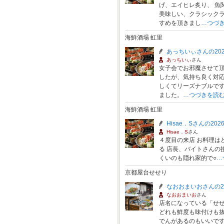
げ、エイヒレ炙り、 魚
美味しい、クラシックラ
すめを頂きまし
…つづ
海鮮酒場 虹里
あっちいぃさんの202
あっちいぃ
さん
女子会でお邪魔させて
したが、気持ち良く対
しくてリーズナブルで
ました。
…つづきを読
海鮮酒場 虹里
Hisae．Sさんの20
Hisae．S
さん
４度目の来店 お料理は
る 店長、バイトさんの
くいのも隠れ家的で○
…
京都屋台せせり
なおおまいおさんの2
なおおまいお
さん
店名になっている「せ
どれも鮮度も味付けも抜
でんがあるのもいいです