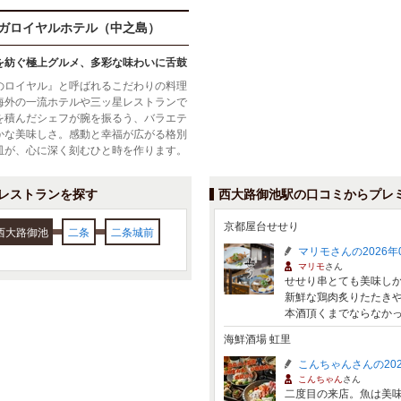
ガロイヤルホテル（中之島）
を紡ぐ極上グルメ、多彩な味わいに舌鼓
のロイヤル』と呼ばれるこだわりの料理
海外の一流ホテルや三ッ星レストランで
を積んだシェフが腕を振るう、バラエテ
かな美味しさ。感動と幸福が広がる格別
皿が、心に深く刻むひと時を作ります。
レストランを探す
西大路御池駅の口コミからプレ
京都屋台せせり
西大路御池
二条
二条城前
マリモさんの2026年
マリモ
さん
せせり串とても美味しか
新鮮な鶏肉炙りたたきや
本酒頂くまでならなか
海鮮酒場 虹里
こんちゃんさんの202
こんちゃん
さん
二度目の来店。魚は美味