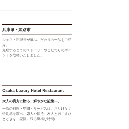
兵庫県・姫路市
シェフ・料理長が選ぶこだわりの一品をご紹
介。
完成するまでのストーリーやこだわりのポイ
ントを取材いたしました。
Osaka Luxury Hotel Restaurant
大人の貴方に贈る、鮮やかな記憶―。
一流の料理・空間・サービスは、さりげなく
特別感を演出。恋人や接待、友人と過ごすひ
とときを、記憶に残る至福な時間に…