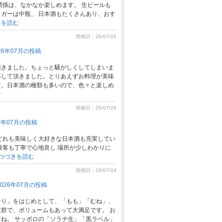
関係は、なかなか楽しめます。 生ビールも
ガーは中瓶、 日本酒もたくさんあり、おす
きを読む
投稿日：26/07/26
6年07月の投稿
頂きました。ちょっと騒がしくしてしまいま
応して頂きました。とりあえずお料理が美味
す。日本酒の種類も多いので、色々と楽しめ
む
投稿日：26/07/26
26年07月の投稿
どれも美味しく大好きな日本酒も充実してい
接客も丁寧で心地良し 場所が少しわかりに
つづきを読む
投稿日：26/07/24
026年07月の投稿
せり」をはじめとして、「もも」「むね」、
群で、ボリュームもあって大満足です。 お
ね。 サッポロの「ソラチ生」「黒ラベル」