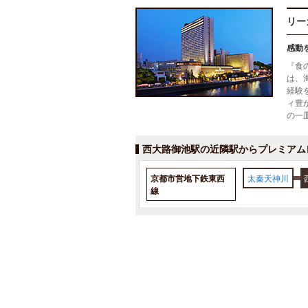
リー
感動
『食
は、
経験
ィ豊
の一
西大路御池駅の近隣駅からプレミアム
京都市営地下鉄東西
太秦天神川
線