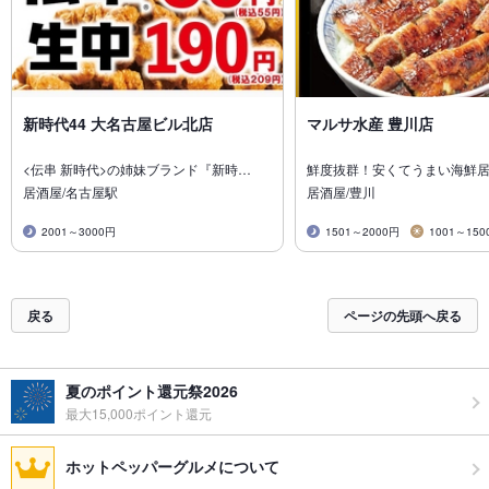
新時代44 大名古屋ビル北店
マルサ水産 豊川店
<伝串 新時代>の姉妹ブランド『新時…
鮮度抜群！安くてうまい海鮮
居酒屋/名古屋駅
居酒屋/豊川
2001～3000円
1501～2000円
1001～150
戻る
ページの先頭へ戻る
夏のポイント還元祭2026
最大15,000ポイント還元
ホットペッパーグルメについて