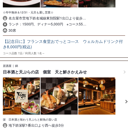
☆年中無休＆12/31・元旦も通し営業☆
名古屋市営地下鉄名城線東別院駅1出口より徒歩…
ランチ：1500円、ディナー5,000円 ※コース55…
30席
【記念日に】フランス食堂おでっとコ―ス ウェルカムドリンク付
き8,000円(税込)
コース品数
7品
利用人数
1名～
居酒屋
錦
日本酒と天ぷらの店 個室 天と鮮さかえみせ
栄 日本酒と味わう天ぷらと鮮魚の旨い店
地下鉄栄駅1番出口より西へ徒歩3分