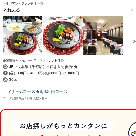
イタリアン・フレンチ
千種
とれふる
厳選野菜をたっぷり使用したフランス料理◎
JR中央本線【千種駅】出口より徒歩約4分
[昼]3000円～4000円/[夜]7000円～10000円
30席
ディナーAコース★8,800円コース
コース品数
6品
利用人数
2名～