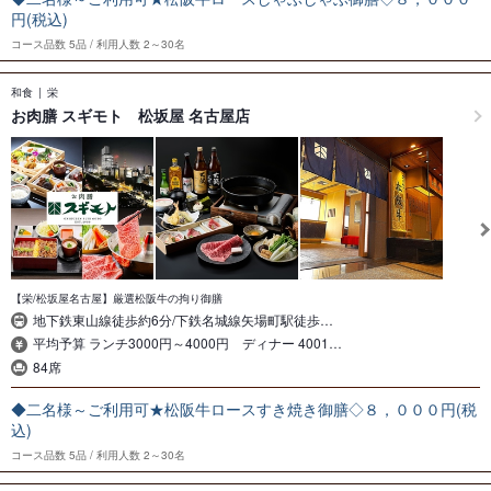
円(税込)
コース品数
5品
利用人数
2～30名
和食
栄
お肉膳 スギモト 松坂屋 名古屋店
【栄/松坂屋名古屋】厳選松阪牛の拘り御膳
地下鉄東山線徒歩約6分/下鉄名城線矢場町駅徒歩…
平均予算 ランチ3000円～4000円 ディナー 4001…
84席
◆二名様～ご利用可★松阪牛ロースすき焼き御膳◇８，０００円(税
込)
コース品数
5品
利用人数
2～30名