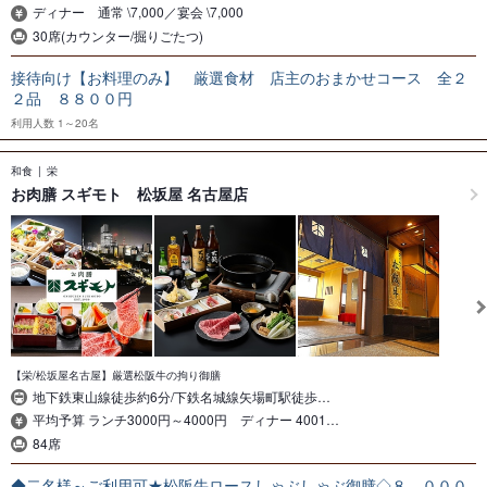
ディナー 通常 \7,000／宴会 \7,000
30席(カウンター/掘りごたつ)
接待向け【お料理のみ】 厳選食材 店主のおまかせコース 全２
２品 ８８００円
利用人数
1～20名
和食
栄
お肉膳 スギモト 松坂屋 名古屋店
【栄/松坂屋名古屋】厳選松阪牛の拘り御膳
地下鉄東山線徒歩約6分/下鉄名城線矢場町駅徒歩…
平均予算 ランチ3000円～4000円 ディナー 4001…
84席
◆二名様～ご利用可★松阪牛ロースしゃぶしゃぶ御膳◇８，０００