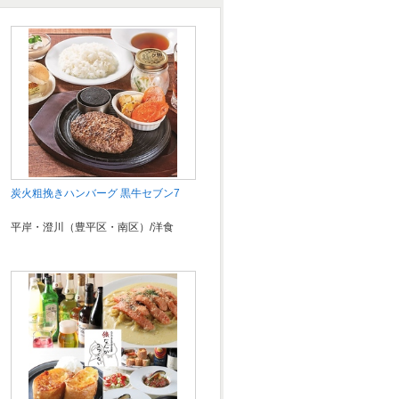
炭火粗挽きハンバーグ 黒牛セブン7
平岸・澄川（豊平区・南区）/洋食