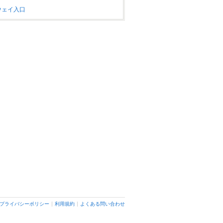
ウェイ入口
ネパール&シェルパレストラン チョリ
チョリ
旭川/洋食
プライバシーポリシー
利用規約
よくある問い合わせ