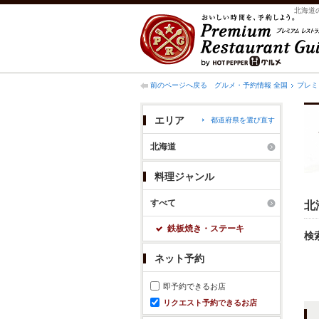
北海道
前のページへ戻る
グルメ・予約情報 全国
プレミ
エリア
都道府県を選び直す
北海道
料理ジャンル
すべて
北
鉄板焼き・ステーキ
検
ネット予約
即予約できるお店
リクエスト予約できるお店