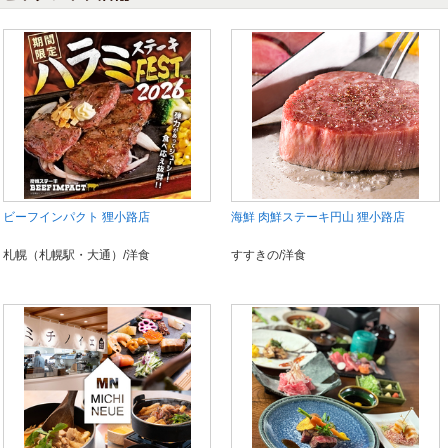
ビーフインパクト 狸小路店
海鮮 肉鮮ステーキ円山 狸小路店
札幌（札幌駅・大通）/洋食
すすきの/洋食