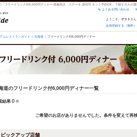
の「フリードリンク付6,000円ディナー 鉄板焼き・ステーキ,貸切可,ネット予約OK」で探す大人
よくある問い合わせ
ようこそ、
さん
ゲスト
会員登録する（無料）
アムレストランガイド
北海道
フリードリンク付6,000円ディナー
海道のフリードリンク付6,000円ディナー一覧
0
索結果
件
ご希望のお店がありませんでした。条件を変えて再
ピックアップ店舗