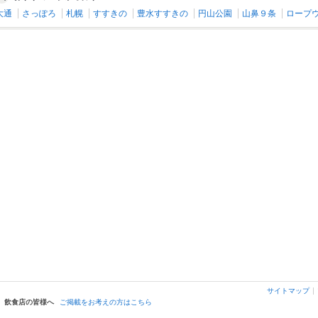
大通
さっぽろ
札幌
すすきの
豊水すすきの
円山公園
山鼻９条
ロープ
スープカレー しゃば蔵
薬膳スープカレー忍者 本店
札幌（札幌駅・大通）/洋食
麻生・北24条（北区・東区）/洋食
サイトマップ
飲食店の皆様へ
ご掲載をお考えの方はこちら