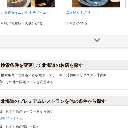
北海道ダイニング ミチノイエ
炭火焼 いしざき
札幌（札幌駅・大通）/洋食
すすきの/洋食
検索条件を変更して北海道のお店を探す
検索条件：
北海道／鉄板焼き・ステーキ／貸切可／リクエスト予約可
その他の限定コースを変更する
海鮮 和牛鉄板焼 21CLUB
Steak House es すすきの店 ステーキ
ハウス エス
北海道のプレミアムレストランを他の条件から探す
すすきの/洋食
すすきの/洋食
おすすめのキーワードから探す
札幌 プレミアム
おすすめの駅から探す