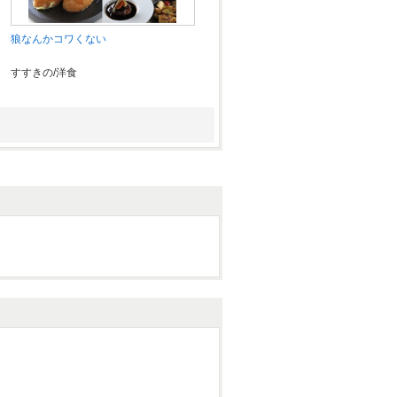
狼なんかコワくない
すすきの/洋食
ステーキハウス 魔法のらんぷ 北24条
店
麻生・北24条（北区・東区）/洋食