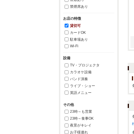
禁煙席あり
お店の特徴
貸切可
カードOK
駐車場あり
Wi-Fi
設備
TV・プロジェクタ
カラオケ設備
バンド演奏
ライブ・ショー
英語メニュー
その他
23時～も営業
23時～食事OK
夜景がキレイ
お子様連れ