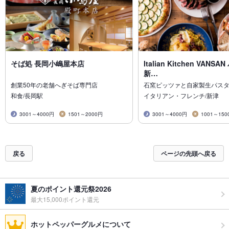
そば処 長岡小嶋屋本店
Italian Kitchen VANS
新…
創業50年の老舗へぎそば専門店
石窯ピッツァと自家製生パス
和食/長岡駅
イタリアン・フレンチ/新津
3001～4000円
1501～2000円
3001～4000円
1001～150
戻る
ページの先頭へ戻る
夏のポイント還元祭2026
最大15,000ポイント還元
ホットペッパーグルメについて