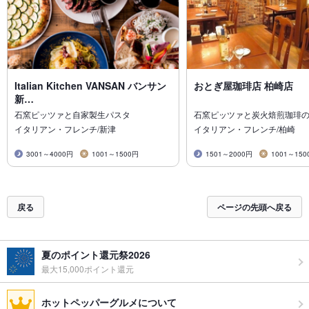
Italian Kitchen VANSAN バンサン
おとぎ屋珈琲店 柏崎店
新…
石窯ピッツァと自家製生パスタ
石窯ピッツァと炭火焙煎珈琲のC
イタリアン・フレンチ/新津
イタリアン・フレンチ/柏崎
3001～4000円
1001～1500円
1501～2000円
1001～150
戻る
ページの先頭へ戻る
夏のポイント還元祭2026
最大15,000ポイント還元
ホットペッパーグルメについて