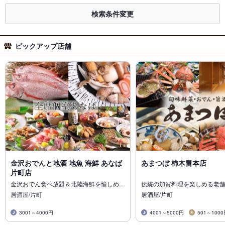
検索条件変更
ピックアップ店舗
金沢おでんと地酒 地魚 海鮮 あなば
あまつぼ 柿木畠本店
片町店
金沢おでん食べ放題＆北陸海鮮を愉しめ…
伝統の加賀料理を楽しめる老
居酒屋/片町
居酒屋/片町
3001～4000円
4001～5000円
501～100