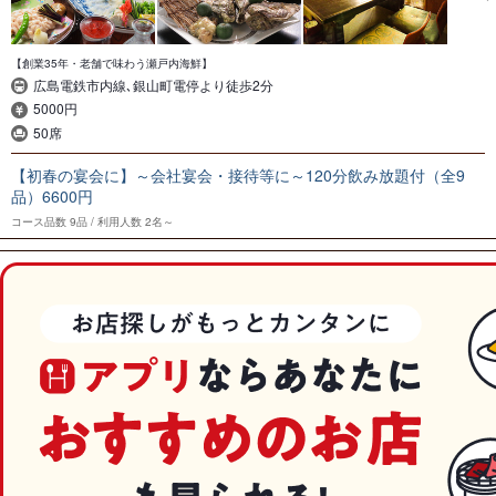
【創業35年・老舗で味わう瀬戸内海鮮】
広島電鉄市内線､銀山町電停より徒歩2分
5000円
50席
【初春の宴会に】～会社宴会・接待等に～120分飲み放題付（全9
品）6600円
コース品数
9品
利用人数
2名～