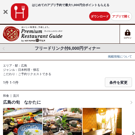
はじめてのアプリ予約で最大
1,000円分ポイントもらえる
ダウンロード
アプリで開く
フリードリンク付6,000円ディナー
掲載情報について
エリア・駅：広島
ジャンル：日本料理・懐石
こだわり：ご予約リクエストできる
1件 1-1件
条件を変更
和食
流川
広島の旬 なかたに