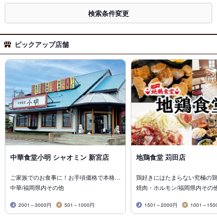
検索条件変更
ピックアップ店舗
中華食堂小明 シャオミン 新宮店
地鶏食堂 苅田店
ご家族でのお食事に！お手頃価格で本格…
鶏好きにはたまらない究極の
中華/福岡県内その他
焼肉・ホルモン/福岡県内その
2001～3000円
501～1000円
1501～2000円
1001～150