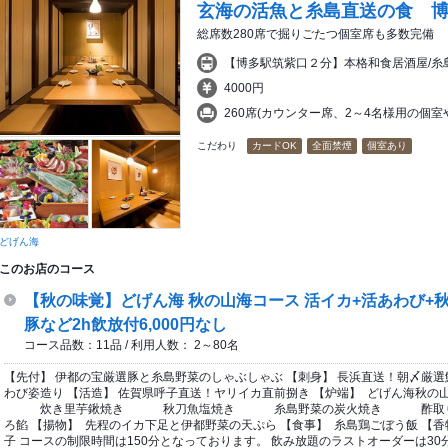
玄海の活魚と糸島直送の食 
総席数280席で掘りごたつ個室席も多数完備
【博多駅筑紫口２分】本格和食居酒屋/糸
4000円
260席(カウンター席、2～4名様用の個
こだわり
カードOK
全面禁煙
個室あり
どげん海
このお店のコース
【秋の味覚】どげん海 秋の山海コース 活イカ+活あわび+
豚など2h飲放付6,000円なし
コース品数：11品 / 利用人数： 2～80名
【先付】 伊都の宝厳選豚と糸島野菜のしゃぶしゃぶ 【刺身】 長浜直送！朝〆厳選
わび姿造り 【活造】 佐賀県呼子直送！ヤリイカ直前捌き 【炉端】 どげん海
炊き里芋鍬焼き 秋刀魚塩焼き 糸島野菜の炭火焼き 酢取り花蓮根
ろ餡 【揚物】 先程のイカ下足と伊都野菜の天ぷら 【食事】 糸島鶏ごぼう飯 【香
子 コースの制限時間は150分となっております。 飲み放題のラストオーダーは3