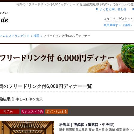
福岡の「フリードリンク付6,000円ディナー 和食,焼酎充実,即予約OK」で探す大人
よくある問い合わせ
ようこそ、
さん
ゲスト
会員登録する（無料）
アムレストランガイド
福岡
フリードリンク付6,000円ディナー
岡のフリードリンク付6,000円ディナー一覧
1
索結果
件
1～1
件を表示
即予約
リクエスト予約
ポイントたまる
居酒屋｜博多駅（筑紫口・中央街）
博多 居酒屋 飲み放題 宴会 日本酒 魚 海鮮 個室 刺身 