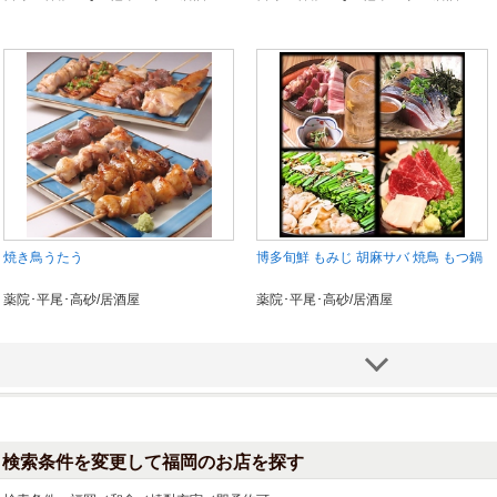
焼き鳥うたう
博多旬鮮 もみじ 胡麻サバ 焼鳥 もつ鍋
薬院･平尾･高砂/居酒屋
薬院･平尾･高砂/居酒屋
検索条件を変更して福岡のお店を探す