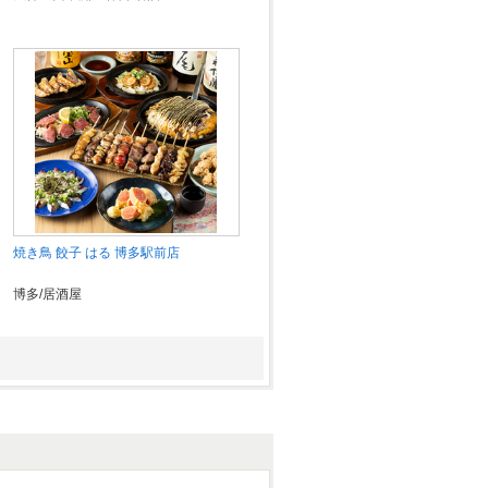
焼き鳥 餃子 はる 博多駅前店
博多/居酒屋