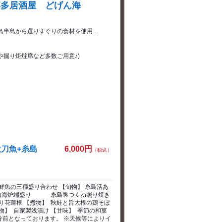
博多居酒屋 どげん海
島半島から選りすぐりの食材を使用…
室や掘り炬燵席など多数ご用意♪)
秋刀魚+糸島
6,000円
（税込）
鮮魚の三種盛り合わせ 【旬物】 糸島活あ
秋の山海炉端盛り 糸島豚つくね照り焼き
 【煮物】 秋鮭と旨大根の鶏そぼ
物】 自家製浅漬け 【甘味】 季節の和菓
0分前となっております。 ※天候等によりイ