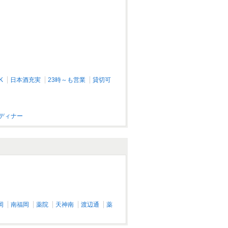
九州料理 かこみ庵 博多駅博多口店
博多/居酒屋
K
日本酒充実
23時～も営業
貸切可
円ディナー
昭和大衆酒場てくてく屋
博多/居酒屋
岡
南福岡
薬院
天神南
渡辺通
薬