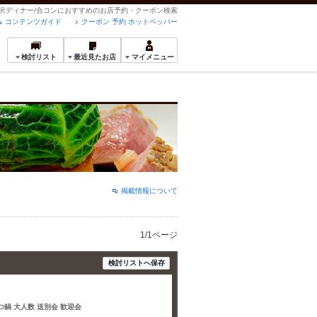
の贅沢ディナー/合コンにおすすめのお店予約・クーポン検索
コンテンツガイド
クーポン 予約 ホットペッパー
検討リスト
最近見たお店
マイメニュー
掲載情報について
1/1ページ
検討リストへ保存
もつ鍋 大人数 送別会 歓迎会