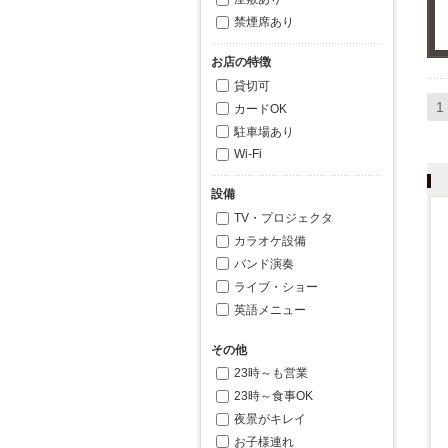
禁煙席あり
お店の特徴
貸切可
1
カードOK
駐車場あり
Wi-Fi
設備
TV・プロジェクタ
カラオケ設備
バンド演奏
ライブ・ショー
英語メニュー
その他
23時～も営業
23時～食事OK
夜景がキレイ
お子様連れ