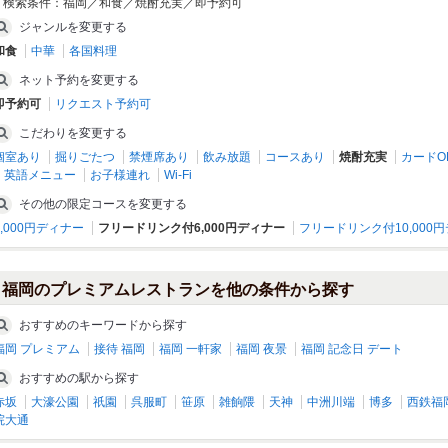
検索条件：
福岡／和食／焼酎充実／即予約可
ジャンルを変更する
和食
中華
各国料理
和創作コース専門店 百舌のしわざ
餃子家まるに 聖地平尾店
ネット予約を変更する
北九州（小倉・門司）/居酒屋
薬院･平尾･高砂/居酒屋
即予約可
リクエスト予約可
こだわりを変更する
個室あり
掘りごたつ
禁煙席あり
飲み放題
コースあり
焼酎充実
カードO
英語メニュー
お子様連れ
Wi-Fi
その他の限定コースを変更する
8,000円ディナー
フリードリンク付6,000円ディナー
フリードリンク付10,000
福岡のプレミアムレストランを他の条件から探す
おすすめのキーワードから探す
つくよみ 離れ 博多
博多餃子舎603 筑紫口店
福岡 プレミアム
接待 福岡
福岡 一軒家
福岡 夜景
福岡 記念日 デート
博多/居酒屋
博多/居酒屋
おすすめの駅から探す
赤坂
大濠公園
祇園
呉服町
笹原
雑餉隈
天神
中洲川端
博多
西鉄福
院大通